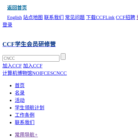
返回首页
English
站点地图
联系我们
常见问题
下载CCFLink
CCF招聘
登录
CCF学生会员研修营
加入CCF
加入CCF
计算机博物馆
NOI
FCES
CNCC
首页
名录
活动
学生领航计划
工作条例
联系我们
常用导航
+