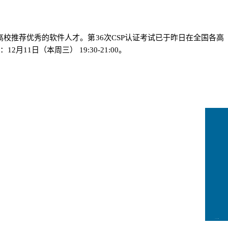
高校推荐优秀的软件人才。
第
36
次
CSP
认证考试已于昨日在全国各高
：
12
月
1
1
日（本周三）
19:30-21:00
。
CCFLink下载