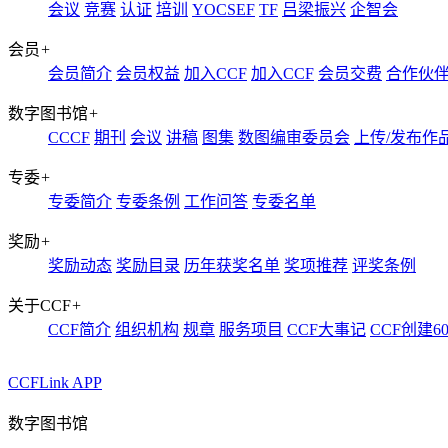
会议
竞赛
认证
培训
YOCSEF
TF
吕梁振兴
企智会
会员
+
会员简介
会员权益
加入CCF
加入CCF
会员交费
合作伙
数字图书馆
+
CCCF
期刊
会议
讲稿
图集
数图编审委员会
上传/发布作
专委
+
专委简介
专委条例
工作问答
专委名单
奖励
+
奖励动态
奖励目录
历年获奖名单
奖项推荐
评奖条例
关于CCF
+
CCF简介
组织机构
规章
服务项目
CCF大事记
CCF创建6
CCFLink APP
数字图书馆