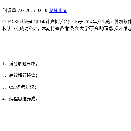
阅读量:
728
2025-02-10
收藏本文
CCF CSP
认证是由中国计算机学会
(CCF)
于
2014
年推出的计算机软
香港浸会大学研究助理教授
校认证点成功举办，本期特邀
朴乘
1、
满分解题思路
；
2
、高效解题秘籍
；
3
、
CSP
备考建议
；
4
、编程思维养成
。