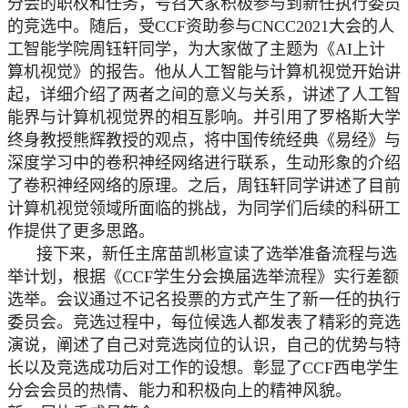
分会的职权和任务，号召大家积极参与到新任执行委员
的竞选中。随后，受C
CF
资助参与
C
NCC
2021大会的人
工智能学院周钰轩同学，为大家做了主题为《A
I
上计
算机视觉》的报告。他从人工智能与计算机视觉开始讲
起，详细介绍了两者之间的意义与关系，讲述了人工智
能界与计算机视觉界的相互影响。并引用了罗格斯大学
终身教授熊辉教授的观点，将中国传统经典《易经》与
深度学习中的卷积神经网络进行联系，生动形象的介绍
了卷积神经网络的原理。之后，周钰轩同学讲述了目前
计算机视觉领域所面临的挑战，为同学们后续的科研工
作提供了更多思路。
接下来，新任主席苗凯彬宣读了选举准备流程与选
举计划，根据《
CCF学生分会换届选举流程》实行差额
选举。会议通过不记名投票的方式产生了新一任的执行
委员会。竞选过程中，每位候选人都发表了精彩的竞选
演说，阐述了自己对竞选岗位的认识，自己的优势与特
长以及竞选成功后对工作的设想。彰显了CCF西电学生
分会会员的热情、能力和积极向上的精神风貌。