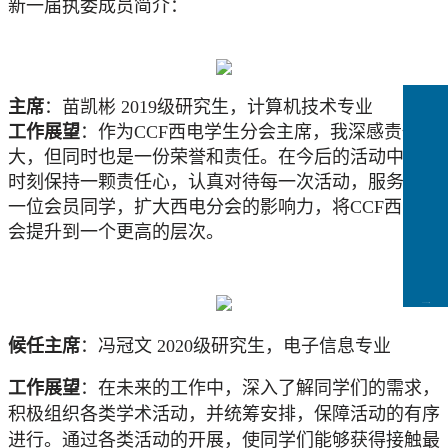
新一届执委成员简介：
主席
：苗凯彬
2019级研究生，计算机技术专业
工作展望
：作为
C
CF
西电学生分会主席，我深感责任重
大，但同时也是一份荣誉和责任。在今后的活动中我会
时刻保持一颗责任心，认真对待每一次活动，服务好每
一位会员同学，扩大西电分会的影响力，将
C
CF
西电分
会提升到一个更高的层次。
CCFLink下载
候任主席
：冯冠文
2020级研究生，电子信息专业
工作展望
：在未来的工作中，深入了解同学们的需求，
积极组织各类学术活动，并统筹安排，保障活动的有序
进行。通过各类活动的开展，使同学们能够获得接触最