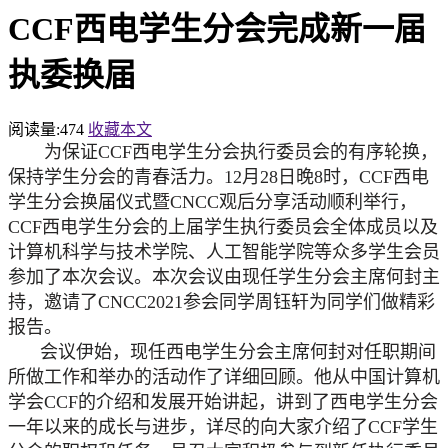
CCF西电学生分会完成新一届
执委换届
阅读量:
474
收藏本文
为保证
CCF西电学生分会执行委员会的有序轮换，
保持学生分会的青春活力。12月28日晚8时，CCF西电
学生分会换届仪式暨
C
NCC
观后分享活动顺利举行，
CCF西电学生分会的上届学生执行委员会全体成员以及
计算机科学与技术学院、人工智能学院等
众多学生会员
参加了本次会议。
本次会议由现任学生分会主席何封主
持，邀请了
C
NCC
2021参会同学周钰轩为同学们做精彩
报告。
会议伊始，现任西电学生分会主席何封对任职期间
所做工作和举办的活动作了详细回顾。他从中国计算机
学会
CCF的介绍和发展开始讲起，讲到了西电学生分会
一年以来的成长与进步，详尽的向大家介绍了CCF学生