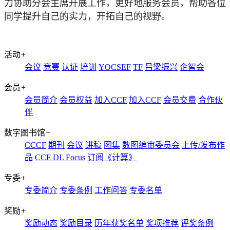
力协助分会主席开展工作，更好地服务会员，帮助各位
同学提升自己的实力，开拓自己的视野
。
活动
+
会议
竞赛
认证
培训
YOCSEF
TF
吕梁振兴
企智会
会员
+
会员简介
会员权益
加入CCF
加入CCF
会员交费
合作伙
伴
数字图书馆
+
CCCF
期刊
会议
讲稿
图集
数图编审委员会
上传/发布作
品
CCF DL Focus
订阅《计算》
专委
+
专委简介
专委条例
工作问答
专委名单
奖励
+
奖励动态
奖励目录
历年获奖名单
奖项推荐
评奖条例