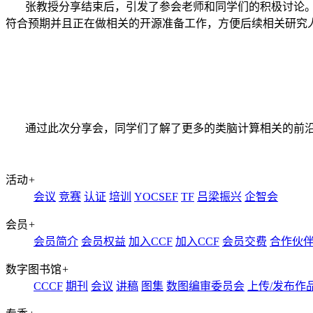
张教授分享结束后，引发了参会老师和同学们的积极讨论
符合预期并且正在做相关的开源准备工作，方便后续相关研究
通过此次分享会，同学们了解了更多的类脑计算相关的前
活动
+
会议
竞赛
认证
培训
YOCSEF
TF
吕梁振兴
企智会
会员
+
会员简介
会员权益
加入CCF
加入CCF
会员交费
合作伙
数字图书馆
+
CCCF
期刊
会议
讲稿
图集
数图编审委员会
上传/发布作