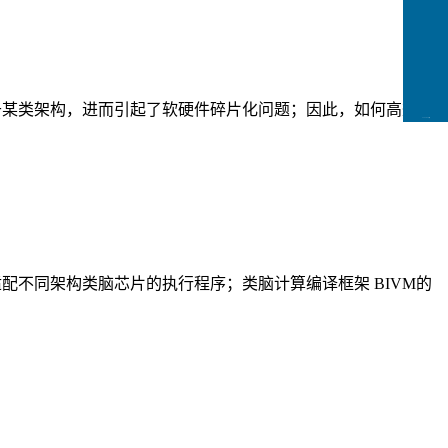
于某类架构，进而
引
起了软硬件碎片化问题；因此，如何高效地
CCFLink下载
适配不同架构类脑芯片的执行程序；
类脑计算编译框架
BIVM
的