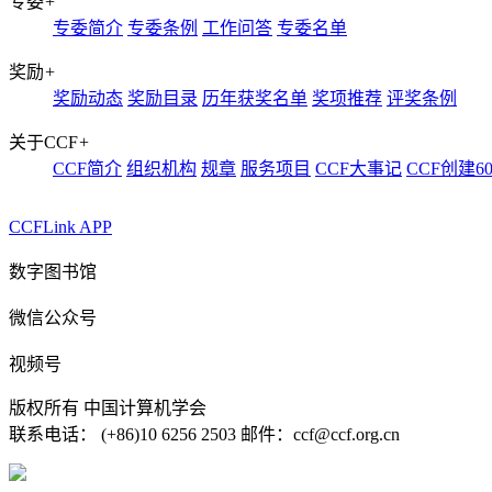
专委
+
专委简介
专委条例
工作问答
专委名单
奖励
+
奖励动态
奖励目录
历年获奖名单
奖项推荐
评奖条例
关于CCF
+
CCF简介
组织机构
规章
服务项目
CCF大事记
CCF创建6
CCFLink APP
数字图书馆
微信公众号
视频号
版权所有 中国计算机学会
联系电话： (+86)10 6256 2503 邮件：ccf@ccf.org.cn
京公网安备 11010802032778号
京ICP备13000930号-4