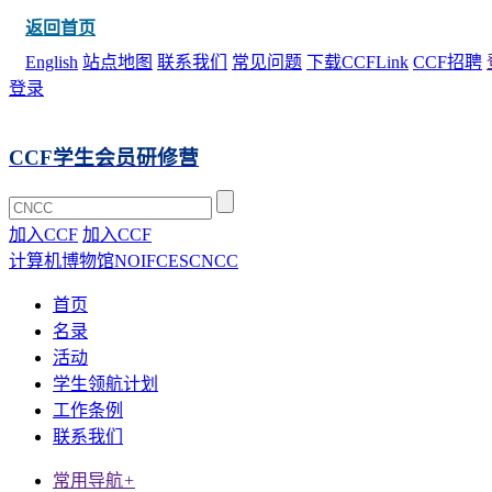
返回首页
English
站点地图
联系我们
常见问题
下载CCFLink
CCF招聘
登录
CCF学生会员研修营
加入CCF
加入CCF
计算机博物馆
NOI
FCES
CNCC
首页
名录
活动
学生领航计划
工作条例
联系我们
常用导航
+