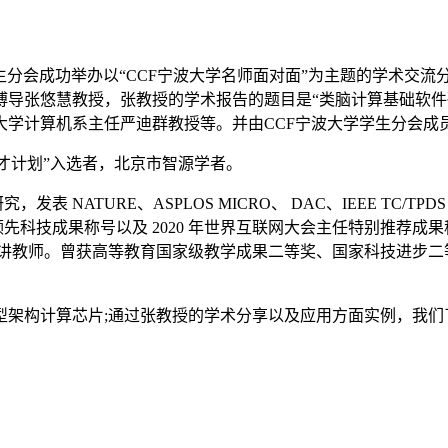
生分会成功举办以“CCF宁波大学名师面对面”为主题的学术交流
博导张悠慧教授，张教授的学术报告的题目是
“类脑计算基础软
大学计算机系主任严迪群教授等。并由CCF宁波大学学生分会成
才计划”入选者，北京市智源学者。
研究，发表
NATURE、ASPLOS MICRO、 DAC、IEEE TC
领先科技成果称号以及 2020 年世界互联网
大会主任特别推荐成果
主讲教师。曾获高等教育国家级教学成果二等奖、国家科技进步
型架构计算芯片
;
通过张教授的学术分享以及
应用方面
实例
，
我们