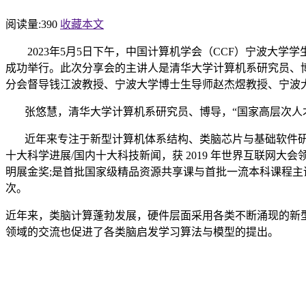
阅读量:
390
收藏本文
2023年5月
5
日
下午，中国计算机学会（
CCF）宁波大学学
成功举行。此次分享会的主讲人是清华大学计算机系研究员、
分会督导钱江波教授、宁波大学博士生导师赵杰煜教授、宁波
张悠慧，清华大学计算机系研究员、博导，
“国家高层次人
近年来专注于新型计算机体系结构、类脑芯片与基础软件
十大科学进展/国内十大科技新
闻，获
2019 年世界互联网大会
明展金
奖
;是首批国家级精品资源共享课与首批一流本科课程
次。
近年来，
类脑计算蓬勃发展，硬件层面采用各类不断涌现的新
领域的交流也促进了各类脑启发学习算法与模型的提出。