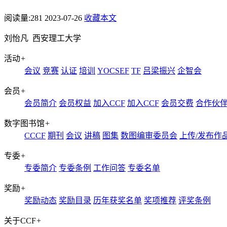
阅读量:
281
2023-07-26
收藏本文
刘怡凡 西安理工大学
活动
+
会议
竞赛
认证
培训
YOCSEF
TF
吕梁振兴
企智会
会员
+
会员简介
会员权益
加入CCF
加入CCF
会员交费
合作伙
数字图书馆
+
CCCF
期刊
会议
讲稿
图集
数图编审委员会
上传/发布作
专委
+
专委简介
专委条例
工作问答
专委名单
奖励
+
奖励动态
奖励目录
历年获奖名单
奖项推荐
评奖条例
关于CCF
+