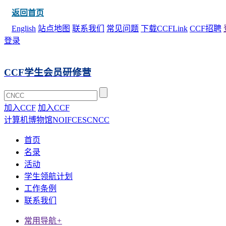
返回首页
English
站点地图
联系我们
常见问题
下载CCFLink
CCF招聘
登录
CCF学生会员研修营
加入CCF
加入CCF
计算机博物馆
NOI
FCES
CNCC
首页
名录
活动
学生领航计划
工作条例
联系我们
常用导航
+