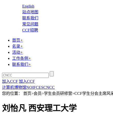
English
站点地图
联系我们
常见问题
CCF招聘
首页
+
名录
+
活动
+
工作条例
+
联系我们
+
加入CCF
加入CCF
计算机博物馆
NOI
FCES
CNCC
您的位置： 首页>会员>学生会员研修营>CCF学生分会主席风
刘怡凡 西安理工大学