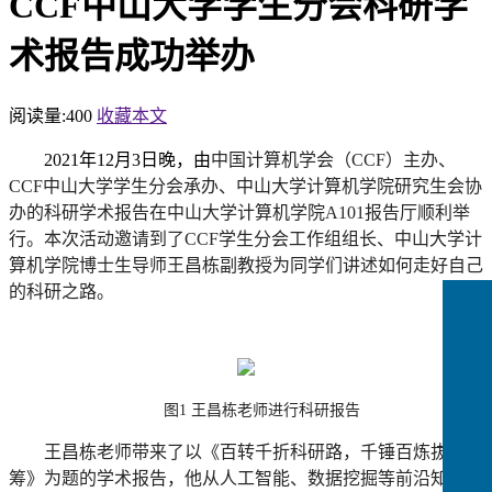
CCF中山大学学生分会科研学
术报告成功举办
阅读量:
400
收藏本文
2
021
年
1
2
月
3日晚，由
中国计算机学会（
CCF）主办、
CCF中山大学学生分会承办、中山大学计算机学院研究生会协
办的科研学术报告
在中山大学计算机学院
A
101
报告厅顺利举
行。本次活动邀请到了
CCF学生分会工作组组长、中山大学计
算机学院博士生导师王昌栋副教授为同学们讲述如何走好自己
的科研之路。
图
1
王昌栋老师进行科研报告
王昌栋老师带来了以《百转千折科研路，千锤百炼拔头
筹》为题的学术报告，他从人工智能、数据挖掘等前沿知识开