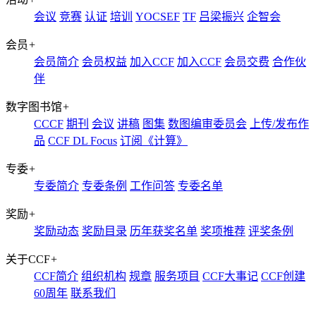
会议
竞赛
认证
培训
YOCSEF
TF
吕梁振兴
企智会
会员
+
会员简介
会员权益
加入CCF
加入CCF
会员交费
合作伙
伴
数字图书馆
+
CCCF
期刊
会议
讲稿
图集
数图编审委员会
上传/发布作
品
CCF DL Focus
订阅《计算》
专委
+
专委简介
专委条例
工作问答
专委名单
奖励
+
奖励动态
奖励目录
历年获奖名单
奖项推荐
评奖条例
关于CCF
+
CCF简介
组织机构
规章
服务项目
CCF大事记
CCF创建
60周年
联系我们