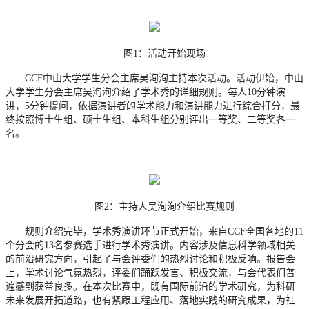
图
1：活动开始现场
CCF中山大学学生分会主席吴洵洵主持本次活动。活动伊始，中山
大学学生分会主席吴洵洵介绍了学术秀的详细规则。每人10分钟演
讲，5分钟提问，依据演讲者的学术能力和演讲能力进行综合打分，最
终按照博士生组、硕士生组、本科生组分别评出一等奖、二等奖各一
名。
图
2：主持人吴洵洵介绍比赛规则
规则介绍完毕，学术秀演讲环节正式开始，来自
CCF全国各地的11
个分会的13名参赛选手进行学术秀演讲。内容涉及信息科学领域相关
的前沿研究方向，引起了与会评委们的热烈讨论和积极反响。报告会
上，学术讨论气氛热烈，评委们踊跃发言、积极交流，与会代表们普
遍感到获益良多。在本次比赛中，既有国际前沿的学术研究，为科研
未来发展开拓道路，也有紧跟工程应用、落地实践的研究成果，为社