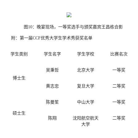
图
1
0
：晚宴现场，一等奖选手与颁奖嘉宾王昌栋合影
附：第一届
CCF
优秀大学生学术秀获奖名单
学生类别
学生名字
学生学校
比赛名次
吴秉哲
北京大学
一等奖
博士生
黄志忠
复旦大学
二等奖
陈曼笙
中山大学
一等奖
硕士生
陈翔
沈阳航空航天
二等奖
大学