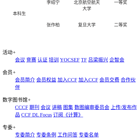
李绍宁
北京航空航天
一等奖
大学
本科生
张作柏
复旦大学
二等奖
活动
+
会议
竞赛
认证
培训
YOCSEF
TF
吕梁振兴
企智会
会员
+
会员简介
会员权益
加入CCF
加入CCF
会员交费
合作伙
伴
数字图书馆
+
CCCF
期刊
会议
讲稿
图集
数图编审委员会
上传/发布作
品
CCF DL Focus
订阅《计算》
专委
+
专委简介
专委条例
工作问答
专委名单