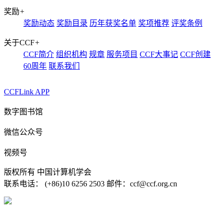
奖励
+
奖励动态
奖励目录
历年获奖名单
奖项推荐
评奖条例
关于CCF
+
CCF简介
组织机构
规章
服务项目
CCF大事记
CCF创建
60周年
联系我们
CCFLink APP
数字图书馆
微信公众号
视频号
版权所有 中国计算机学会
联系电话： (+86)10 6256 2503 邮件：ccf@ccf.org.cn
京公网安备 11010802032778号
京ICP备13000930号-4