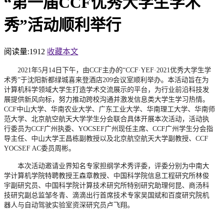
“第一届CCF优秀大学生学术
秀”活动顺利举行
阅读量:
1912
收藏本文
2021年5月14日下午，由
CCF
主办的
“CCF·YEF·
2021优秀大学生
学
术
秀
”于沈阳新都绿城喜来登酒店
209
会议室顺利举办。本活动旨在为
计算机科学领域大学生打造学术交流展示的平台，为行业前沿科技发
展提供新风向标，努力推动跨校沟通并激发信息类大学生学习热情。
C
CF中山大学、华南农业大学、广东工业大学、华南理工大学、华南师
范大学、北京航空航天大学学生分会联合具体开展本次活动，活动执
行委员为CCF广州执委、YOCSEF广州现任主席、CCF广州学生分会指
导主任、中山大学王昌栋副教授以及北京航空航天大学副教授、CCF
YOCSEF
AC委员周彬。
本次活动邀请业界知名专家担纲学术秀评委，评委分别为中南大
学计算机学院特聘教授
王森章
教授、中国科学院信息工程研究所林俊
宇副研究员、
中国科学院计算技术研究所
特别研究助理
何昆
、
商汤科
技
研究副总监
邹冬青
、滴滴出行首席技术专家
吴国斌
和百度研究院机
器人与自动驾驶实验室资深研究员卢飞翔。