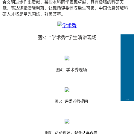
会文明进步作出贡献，某些本科同学表现卓越，具有极强的科研天
赋，表达逻辑清晰利落，让现场评委惊叹后生可畏，中国信息领域科
研人才将是星光闪烁，群英荟萃。
图
3：“学术秀”学生演讲现场
图
4：学术秀现场
图
5
：评委老师提问
CCFLink下载
图
6
：活动现场，观众认真观看