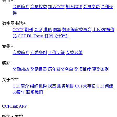
会员
+
会员简介
会员权益
加入CCF
加入CCF
会员交费
合作伙
伴
数字图书馆
+
CCCF
期刊
会议
讲稿
图集
数图编审委员会
上传/发布作
品
CCF DL Focus
订阅《计算》
专委
+
专委简介
专委条例
工作问答
专委名单
奖励
+
奖励动态
奖励目录
历年获奖名单
奖项推荐
评奖条例
关于CCF
+
CCF简介
组织机构
规章
服务项目
CCF大事记
CCF创建
60周年
联系我们
CCFLink APP
数字图书馆