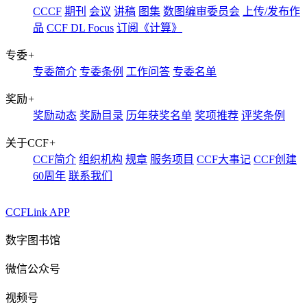
CCCF
期刊
会议
讲稿
图集
数图编审委员会
上传/发布作
品
CCF DL Focus
订阅《计算》
专委
+
专委简介
专委条例
工作问答
专委名单
奖励
+
奖励动态
奖励目录
历年获奖名单
奖项推荐
评奖条例
关于CCF
+
CCF简介
组织机构
规章
服务项目
CCF大事记
CCF创建
60周年
联系我们
CCFLink APP
数字图书馆
微信公众号
视频号