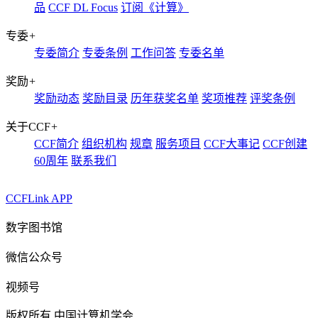
品
CCF DL Focus
订阅《计算》
专委
+
专委简介
专委条例
工作问答
专委名单
奖励
+
奖励动态
奖励目录
历年获奖名单
奖项推荐
评奖条例
关于CCF
+
CCF简介
组织机构
规章
服务项目
CCF大事记
CCF创建
60周年
联系我们
CCFLink APP
数字图书馆
微信公众号
视频号
版权所有 中国计算机学会