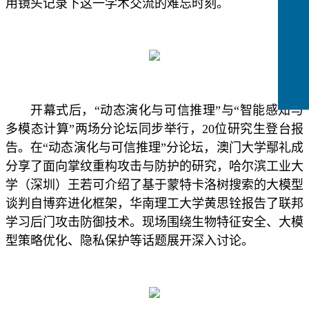
用镜头记录下这一学术交流的难忘时刻。
开幕式后，“动态演化与可信推理”与“智能感知与
CCFLink下载
多模态计算”两场分论坛同步举行，20位研究生登台报
告。在“动态演化与可信推理”分论坛，澳门大学鄢礼成
分享了面向掌纹重构攻击与防护的研究，哈尔滨工业大
学（深圳）王若可介绍了基于蒙特卡洛树搜索的大模型
谈判自博弈进化框架，华南理工大学黄思铨报告了联邦
学习后门攻击防御技术。现场围绕生物特征安全、大模
型策略优化、隐私保护等话题展开深入讨论。