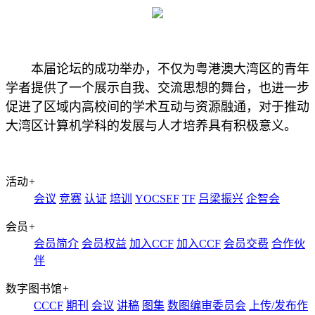
本届论坛的成功举办，不仅为粤港澳大湾区的青年
学者提供了一个展示自我、交流思想的舞台，也进一步
促进了区域内高校间的学术互动与资源融通，对于推动
大湾区计算机学科的发展与人才培养具有积极意义。
活动
+
会议
竞赛
认证
培训
YOCSEF
TF
吕梁振兴
企智会
会员
+
会员简介
会员权益
加入CCF
加入CCF
会员交费
合作伙
伴
数字图书馆
+
CCCF
期刊
会议
讲稿
图集
数图编审委员会
上传/发布作