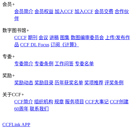
会员
+
会员简介
会员权益
加入CCF
加入CCF
会员交费
合作伙
伴
数字图书馆
+
CCCF
期刊
会议
讲稿
图集
数图编审委员会
上传/发布作
品
CCF DL Focus
订阅《计算》
专委
+
专委简介
专委条例
工作问答
专委名单
奖励
+
奖励动态
奖励目录
历年获奖名单
奖项推荐
评奖条例
关于CCF
+
CCF简介
组织机构
规章
服务项目
CCF大事记
CCF创建
60周年
联系我们
CCFLink APP