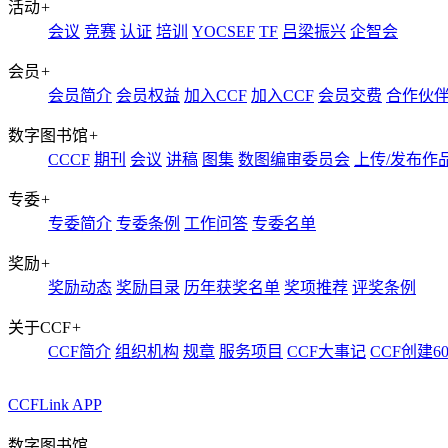
活动
+
会议
竞赛
认证
培训
YOCSEF
TF
吕梁振兴
企智会
会员
+
会员简介
会员权益
加入CCF
加入CCF
会员交费
合作伙
数字图书馆
+
CCCF
期刊
会议
讲稿
图集
数图编审委员会
上传/发布作
专委
+
专委简介
专委条例
工作问答
专委名单
奖励
+
奖励动态
奖励目录
历年获奖名单
奖项推荐
评奖条例
关于CCF
+
CCF简介
组织机构
规章
服务项目
CCF大事记
CCF创建6
CCFLink APP
数字图书馆