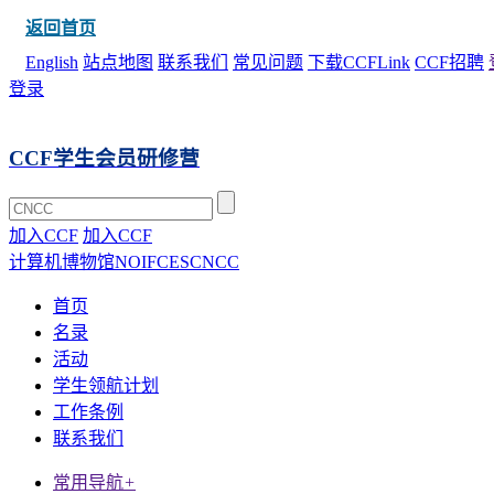
返回首页
English
站点地图
联系我们
常见问题
下载CCFLink
CCF招聘
登录
CCF学生会员研修营
加入CCF
加入CCF
计算机博物馆
NOI
FCES
CNCC
首页
名录
活动
学生领航计划
工作条例
联系我们
常用导航
+