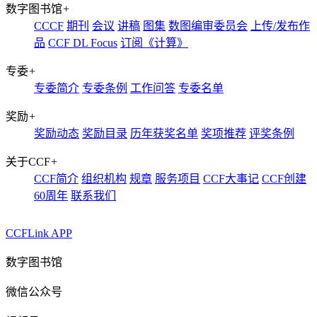
数字图书馆
+
CCCF
期刊
会议
讲稿
图集
数图编审委员会
上传/发布作
品
CCF DL Focus
订阅《计算》
专委
+
专委简介
专委条例
工作问答
专委名单
奖励
+
奖励动态
奖励目录
历年获奖名单
奖项推荐
评奖条例
关于CCF
+
CCF简介
组织机构
规章
服务项目
CCF大事记
CCF创建
60周年
联系我们
CCFLink APP
数字图书馆
微信公众号