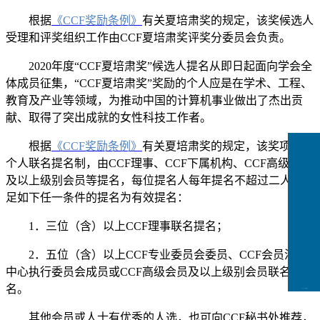
根据
《CCF奖励条例》
有关夏培肃奖的规定，该奖候选人
受理和评奖组织工作由CCF夏培肃奖评奖分委员会负责。
2020年度“CCF夏培肃奖”候选人提名从即日起面向学会全
体成员征集，“CCF夏培肃奖”奖励的个人应是在学术、工程、
教育及产业等领域，为推动中国的计算机事业做出了杰出贡
献、取得了突出成就的女性科技工作者。
根据
《CCF奖励条例》
有关夏培肃奖的规定，该奖项实行
个人联名提名制，由CCF理事、CCF下属机构、CCF高级会员
及以上级别会员等提名，每位提名人每年提名不超过二人。满
足如下任一条件的提名为有效提名：
1．三位（含）以上CCF理事联名提名；
2．五位（含）以上CCF专业委员会委员、CCF会员活动
中心执行委员会成员或CCF高级会员及以上级别会员联名提
名。
CCFLink下载
其他会员或人士有优秀的人选，也可向CCF秘书处推荐，