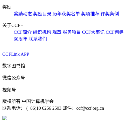
奖励
+
奖励动态
奖励目录
历年获奖名单
奖项推荐
评奖条例
关于CCF
+
CCF简介
组织机构
规章
服务项目
CCF大事记
CCF创建
60周年
联系我们
CCFLink APP
数字图书馆
微信公众号
视频号
版权所有 中国计算机学会
联系电话： (+86)10 6256 2503 邮件：ccf@ccf.org.cn
京公网安备 11010802032778号
京ICP备13000930号-4