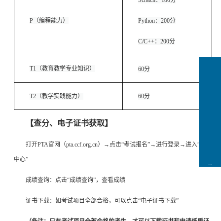
Scratch
：180分
P（编程能力）
Python
：200分
C/C++
：200分
T1
（教育教学专业知识）
60
分
T2
（教学实践能力）
60
分
【查分、电子证书获取】
打开PTA官网（pta.ccf.org.cn）→点击“考试报名”→进行登录→进入“个人
中心”
CCFLink下载
成绩查询：点击“成绩查询”，查看成绩
证书下载：如考试项目全部合格，可以点击“电子证书下载”