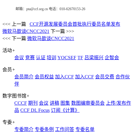
邮箱：
pta@ccf.org.cn
电话：010-62670153-26
<<< 上一篇
CCF开源发展委员会首批执行委员名单发布
微软马歆谈CNCC2021
下一篇 >>>
<<< 下一篇
微软马歆谈CNCC2021
活动
+
会议
竞赛
认证
培训
YOCSEF
TF
吕梁振兴
企智会
会员
+
会员简介
会员权益
加入CCF
加入CCF
会员交费
合作伙
伴
数字图书馆
+
CCCF
期刊
会议
讲稿
图集
数图编审委员会
上传/发布作
品
CCF DL Focus
订阅《计算》
专委
+
专委简介
专委条例
工作问答
专委名单