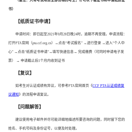
（备注：只有考试项目全部合格的考生，才可以下载证书和申请纸质证
书）
【纸质证书申请】
申请时间：即日起至2021年9月28日晚24时，逾期不再受理。申请流程：
打开PTA官网（pta.ccf.org.cn）→点击“考试报名” →进行登录 →进入“个人中
心” →点击“纸质证书申请”→填写快递信息→ 完成缴费（可同时申请电子发
票） → 申请截止后1个月内收到证书
【复议】
如考生对认证成绩有异议，可参考PTA官网首页《
CCF PTA认证成绩复
议通知
》的流程申请复议。
【问题解答】
建议使用电子邮件并尽可能详细地描述所要咨询的问题，同时留下您的
姓名、手机号码及身份证号，以便及时处理。