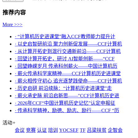
推荐内容
More >>>
· “计算机历史进课堂”融入CCF教师能力提升计
· 以史启智研前沿 聚力创新促发展——CCF计算机
· 从计算开拓史到混行交通新前沿——CCF计算机
· 回望计算开拓史，研讨 AI智能创新——“CCF
· 回望峥嵘岁月 传承科创薪火——中国计算机历
· 薪火传承科学家精神——CCF计算机历史进课堂
· 薪火相传守初心 追光逐梦践使命——CCF计算机
· 历史启研 前沿续脉：“计算机历史进课堂”走
· 薪火承史脉 前沿启新思——"CCF计算机历史进
· 2026年CCF“中国计算机历史记忆”认定申报征
· 传承科学精神，励德、励志、励行——CCF “历
活动
+
会议
竞赛
认证
培训
YOCSEF
TF
吕梁扶贫
企智会