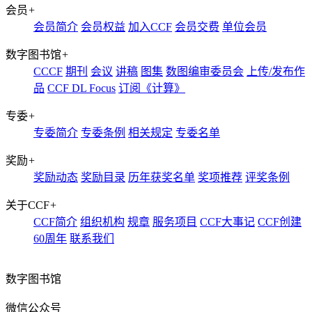
会员
+
会员简介
会员权益
加入CCF
会员交费
单位会员
数字图书馆
+
CCCF
期刊
会议
讲稿
图集
数图编审委员会
上传/发布作
品
CCF DL Focus
订阅《计算》
专委
+
专委简介
专委条例
相关规定
专委名单
奖励
+
奖励动态
奖励目录
历年获奖名单
奖项推荐
评奖条例
关于CCF
+
CCF简介
组织机构
规章
服务项目
CCF大事记
CCF创建
60周年
联系我们
数字图书馆
微信公众号