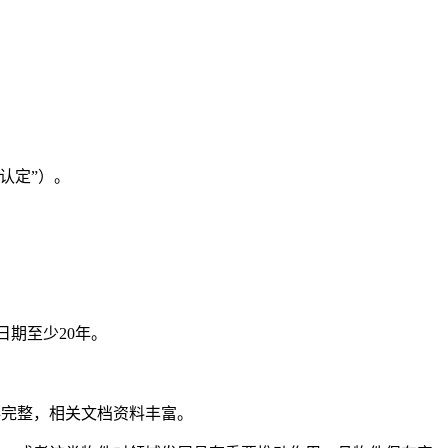
认定
”
）。
日期至少
20
年。
存完整，相关文档资料丰富。