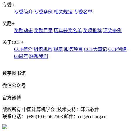
专委
+
专委简介
专委条例
相关规定
专委名单
奖励
+
奖励动态
奖励目录
历年获奖名单
奖项推荐
评奖条例
关于CCF
+
CCF简介
组织机构
规章
服务项目
CCF大事记
CCF创建
60周年
联系我们
数字图书馆
微信公众号
官方微博
版权所有 中国计算机学会 技术支持：泽元软件
联系电话： (+86)10 6256 2503 邮件：ccf@ccf.org.cn
京公网安备 11010802032778号
京ICP备13000930号-4