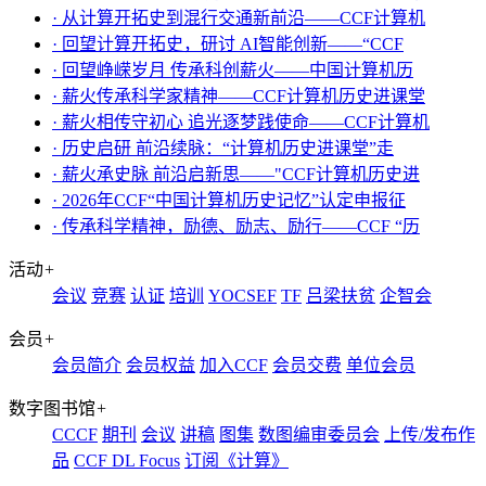
· 从计算开拓史到混行交通新前沿——CCF计算机
· 回望计算开拓史，研讨 AI智能创新——“CCF
· 回望峥嵘岁月 传承科创薪火——中国计算机历
· 薪火传承科学家精神——CCF计算机历史进课堂
· 薪火相传守初心 追光逐梦践使命——CCF计算机
· 历史启研 前沿续脉：“计算机历史进课堂”走
· 薪火承史脉 前沿启新思——"CCF计算机历史进
· 2026年CCF“中国计算机历史记忆”认定申报征
· 传承科学精神，励德、励志、励行——CCF “历
活动
+
会议
竞赛
认证
培训
YOCSEF
TF
吕梁扶贫
企智会
会员
+
会员简介
会员权益
加入CCF
会员交费
单位会员
数字图书馆
+
CCCF
期刊
会议
讲稿
图集
数图编审委员会
上传/发布作
品
CCF DL Focus
订阅《计算》