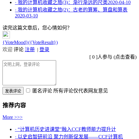
· 我的计算机收藏之旅(3)：渐行渐远的尺类
2020-04-10
· 我的计算机收藏之旅(2)：古老的算筹、算盘和算表
2020-03-10
读完这篇文章后，您心情如何？
{VoteMood}({VoteResult})
欢迎
评论
注册
|
登录
[
0
]人参与 (
点击查看
)
匿名评论
所有评论仅代表网友意见
推荐内容
More >>>
· “计算机历史进课堂”融入CCF教师能力提升计
· 以史启智研前沿 聚力创新促发展——CCF计算机