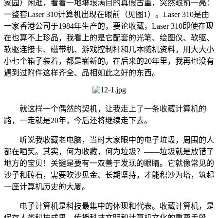
家园）闲逛，看着一地琳琅满目的真假古董，突然眼前一亮：
一整套Laser 310计算机出现在眼前（见图1）。Laser 310是由
一家香港公司于1984年生产的，要论收藏，Laser 310即使在现
在也算不上珍品，我看上的是它配套的光笔、绘图仪、软驱、
软驱连接卡、磁带机、游戏控制杆和几本随机资料，用大大小
小七个箱子装着，都是崭新的。在后来的20年里，我再也没有
遇到过附件这样齐全、品相如此之好的东西。
就这样一个偶然的契机，让我走上了一条收藏计算机的
路，一走就是20年，今后还将继续走下去。
听说我收藏老电脑，当时大家眼中的电子垃圾，周围的人
都在哂笑。其实，何为收藏，何为垃圾？——垃圾就是放错了
地方的宝贝！关键是要有一双善于发现的眼睛。它就像常见的
沙子和砖石，需要吹沙见金、长期坚持，才能积沙为塔，筑起
一座计算机历史的大厦。
电子计算机是科技最集中的体现和代表。收藏计算机，是
保存人类科技成果，传播科技文明和计算机文化的重要手段，