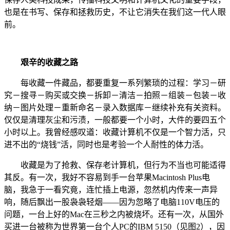
也是在书写、保存和拯救历史，不让它消失在我们这一代人眼
前。
艰辛的收藏之路
每收藏一件藏品，都要重复一系列繁琐的过程：学习－研
究－搜寻－购买或交换－拆卸－清洁－拍照－组装－包装－收
纳－图片处理－重新命名－录入数据库－继续补充有关资料。
仅仅是清理灰尘和污渍，一般都要一个小时，大件的要四五个
小时以上。我曾经感叹道：收藏计算机不仅是一个智力活，只
进不出的“烧钱”活，同时也是考验一个人耐性的体力活。
收藏是为了抢救、保存老计算机，但行为不当也可能适得
其反。有一次，我好不容易到手一台苹果Macintosh Plus电
脑，我急于一看究竟，连忙插上电源，忽然机内传来一声异
响，随后飘出一股袅袅轻烟——因为忽略了电脑110V电压的
问题，一台上好的Mac在三秒之内被烧坏。还有一次，从国外
买进一台被称为世界第一台个人PC的IBM 5150（见图2），因