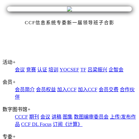
CCF信息系统专委新一届领导班子合影
活动
+
会议
竞赛
认证
培训
YOCSEF
TF
吕梁振兴
企智会
会员
+
会员简介
会员权益
加入CCF
加入CCF
会员交费
合作伙
伴
数字图书馆
+
CCCF
期刊
会议
讲稿
图集
数图编审委员会
上传/发布作
品
CCF DL Focus
订阅《计算》
专委
+