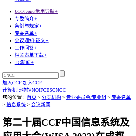
IEEE Sites
常用导航
+
专委简介
+
条例与规定
+
专委名单
+
会议通知·征文
+
工作问答
+
相关表单下载
+
TC新闻
+
加入CCF
加入CCF
计算机博物馆
NOI
FCES
CNCC
您的位置：
首页
>
分支机构
>
专业委员会/专业组
>
专委名单
>
信息系统
>
会议新闻
第二十届CCF中国信息系统及