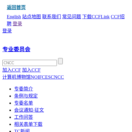
返回首页
English
站点地图
联系我们
常见问题
下载CCFLink
CCF招
聘
登录
登录
专业委员会
加入CCF
加入CCF
计算机博物馆
NOI
FCES
CNCC
专委简介
条例与规定
专委名单
会议通知·征文
工作问答
相关表单下载
TC新闻