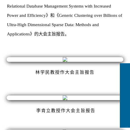
Relational Database Management Systems with Increased
Power and Efficiency》和《Generic Clustering over Billions of
Ultra-High Dimensional Sparse Data: Methods and
Applications》的大会主旨报告。
林学民教授作大会主旨报告
李肯立教授作大会主旨报告
CCFLink下载