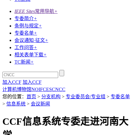
IEEE Sites
常用导航
+
专委简介
+
条例与规定
+
专委名单
+
会议通知·征文
+
工作问答
+
相关表单下载
+
TC新闻
+
加入CCF
加入CCF
计算机博物馆
NOI
FCES
CNCC
您的位置：
首页
>
分支机构
>
专业委员会/专业组
>
专委名单
>
信息系统
>
会议新闻
CCF信息系统专委走进河南大