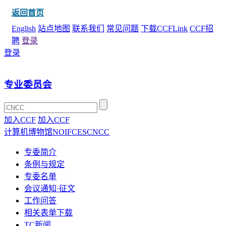
返回首页
English
站点地图
联系我们
常见问题
下载CCFLink
CCF招
聘
登录
登录
专业委员会
加入CCF
加入CCF
计算机博物馆
NOI
FCES
CNCC
专委简介
条例与规定
专委名单
会议通知·征文
工作问答
相关表单下载
TC新闻