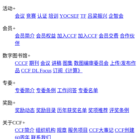
活动
+
会议
竞赛
认证
培训
YOCSEF
TF
吕梁振兴
企智会
会员
+
会员简介
会员权益
加入CCF
加入CCF
会员交费
合作伙
伴
数字图书馆
+
CCCF
期刊
会议
讲稿
图集
数图编审委员会
上传/发布作
品
CCF DL Focus
订阅《计算》
专委
+
专委简介
专委条例
工作问答
专委名单
奖励
+
奖励动态
奖励目录
历年获奖名单
奖项推荐
评奖条例
关于CCF
+
CCF简介
组织机构
规章
服务项目
CCF大事记
CCF创建
60周年
联系我们