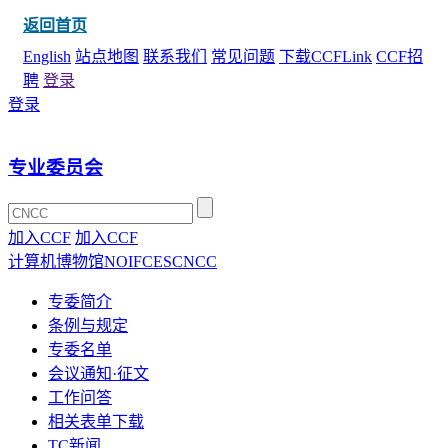
返回首页
English
站点地图
联系我们
常见问题
下载CCFLink
CCF招
聘
登录
登录
专业委员会
加入CCF
加入CCF
计算机博物馆
NOI
FCES
CNCC
专委简介
条例与规定
专委名单
会议通知·征文
工作问答
相关表单下载
TC新闻