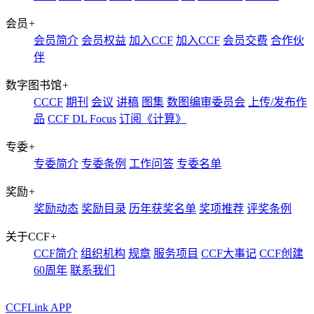
会员
+
会员简介
会员权益
加入CCF
加入CCF
会员交费
合作伙
伴
数字图书馆
+
CCCF
期刊
会议
讲稿
图集
数图编审委员会
上传/发布作
品
CCF DL Focus
订阅《计算》
专委
+
专委简介
专委条例
工作问答
专委名单
奖励
+
奖励动态
奖励目录
历年获奖名单
奖项推荐
评奖条例
关于CCF
+
CCF简介
组织机构
规章
服务项目
CCF大事记
CCF创建
60周年
联系我们
CCFLink APP