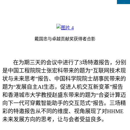
CCFLink下载
戴国忠与卓越贡献奖获得者合影
在
为期三天的会议中进行了
3场
特邀报告，
分别
是
中国工程院院士张宏科带来的题为
“互联网技术现
状与未来思考”报告、中国科学院院士胡事民带来的
题为“发展自主AI生态，促进人机交互新变革”报告
和香港城市大学教授赵盛东带来的题为“合
姿
计算
迈
向下一代可穿戴智能助手的
交互
范式
”报告。三场精
彩的特邀报告从不同的维度、视角展现了对HHME
未来发展方向的思考，让与会者受益良多。