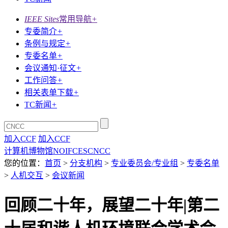
IEEE Sites
常用导航
+
专委简介
+
条例与规定
+
专委名单
+
会议通知·征文
+
工作问答
+
相关表单下载
+
TC新闻
+
加入CCF
加入CCF
计算机博物馆
NOI
FCES
CNCC
您的位置：
首页
>
分支机构
>
专业委员会/专业组
>
专委名单
>
人机交互
>
会议新闻
回顾二十年，展望二十年|第二