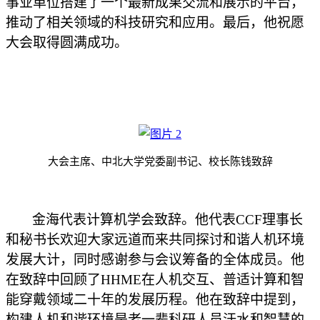
事业单位搭建了一个最新成果交流和展示的平台，
推动了相关领域的科技研究和应用。最后，他祝愿
大会取得圆满成功。
大会主席、中北大学党委副书记、校长陈钱
致辞
金海代表计算机学会致辞。他
代表
CCF理事长
和秘书长
欢迎大家
远道而来共同探讨
和谐
人机环境
发展大计，同时感谢参与会议筹备的
全体
成员
。他
在
致辞
中回顾了
HHME
在人机交互、普适计算和智
能穿戴领域
二十年
的
发展历程
。他在致辞中提到，
构建人机和谐环境是老一辈科研人员汗水和智慧的