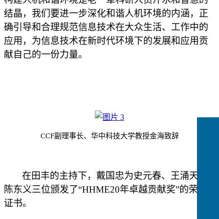
结晶
，我们要进一步深化和谐人机环境的内涵，
正
确引导和合理规范信息技术在大众生活、工作中的
应用，为信息技术在新时代环境下的发展和应用贡
献自己的一份力量。
CCF副理事长、华中科技大学教授金海致辞
在
田丰的主持下，
戴国忠
为
史
元春、
王
涌天
和
陈东义三位
颁发了
“HHME20
年
卓越贡献奖
”
的
荣誉
证书。