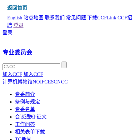
返回首页
English
站点地图
联系我们
常见问题
下载CCFLink
CCF招
聘
登录
登录
专业委员会
加入CCF
加入CCF
计算机博物馆
NOI
FCES
CNCC
专委简介
条例与规定
专委名单
会议通知·征文
工作问答
相关表单下载
TC新闻