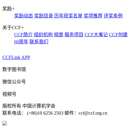
奖励
+
奖励动态
奖励目录
历年获奖名单
奖项推荐
评奖条例
关于CCF
+
CCF简介
组织机构
规章
服务项目
CCF大事记
CCF创建
60周年
联系我们
CCFLink APP
数字图书馆
微信公众号
视频号
版权所有 中国计算机学会
联系电话： (+86)10 6256 2503 邮件：ccf@ccf.org.cn
京公网安备 11010802032778号
京ICP备13000930号-4