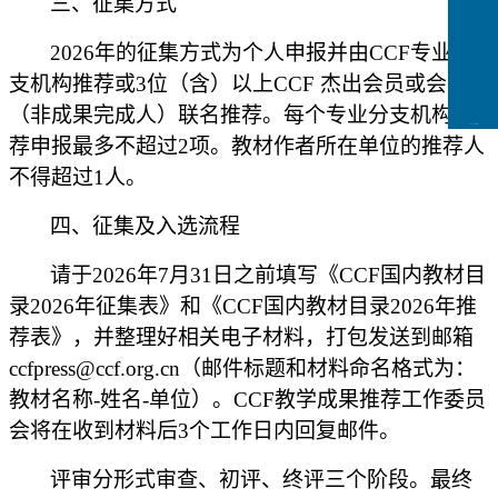
三、征集方式
2026年的征集方式为个人申报并由CCF专业分
支机构推荐或3位（含）以上CCF 杰出会员或会士
（非成果完成人）联名推荐。每个专业分支机构推
CCFLink下载
荐申报最多不超过2项。教材作者所在单位的推荐人
不得超过1人。
四、征集及入选流程
请于
202
6
年
7
月
31
日之前填写《
CCF国内教材目
录2026年征集
表》
和《
CCF国内教材目录2026年推
荐表》，并整理好相关电子材料，打包发送到邮箱
ccfpress@ccf.org.cn
（邮件标题和材料命名格式为：
教材名称
-姓名-单位）。CCF教学成果推荐工作委员
会将在收到材料后3个工作日内回复邮件。
评审分形式审查、初评、终评三个阶段。最终