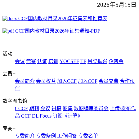
2
02
6年5月15日
CCF国内教材目录2026年征集表和推荐表
CCF国内教材目录2026年征集通知-PDF
活动
+
会议
竞赛
认证
培训
YOCSEF
TF
吕梁振兴
企智会
会员
+
会员简介
会员权益
加入CCF
加入CCF
会员交费
合作伙
伴
数字图书馆
+
CCCF
期刊
会议
讲稿
图集
数图编审委员会
上传/发布作
品
CCF DL Focus
订阅《计算》
专委
+
专委简介
专委条例
工作问答
专委名单