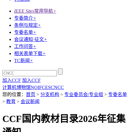
IEEE Sites
常用导航
+
专委简介
+
条例与规定
+
专委名单
+
会议通知·征文
+
工作问答
+
相关表单下载
+
TC新闻
+
加入CCF
加入CCF
计算机博物馆
NOI
FCES
CNCC
您的位置：
首页
>
分支机构
>
专业委员会/专业组
>
专委名单
>
教育
>
会议新闻
CCF国内教材目录2026年征集