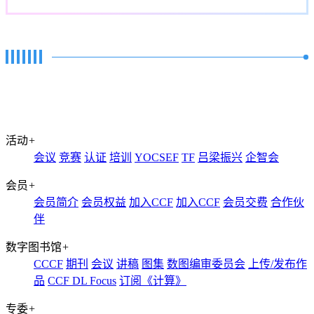
活动
+
会议
竞赛
认证
培训
YOCSEF
TF
吕梁振兴
企智会
会员
+
会员简介
会员权益
加入CCF
加入CCF
会员交费
合作伙
伴
数字图书馆
+
CCCF
期刊
会议
讲稿
图集
数图编审委员会
上传/发布作
品
CCF DL Focus
订阅《计算》
专委
+