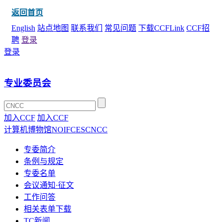
返回首页
English
站点地图
联系我们
常见问题
下载CCFLink
CCF招
聘
登录
登录
专业委员会
加入CCF
加入CCF
计算机博物馆
NOI
FCES
CNCC
专委简介
条例与规定
专委名单
会议通知·征文
工作问答
相关表单下载
TC新闻