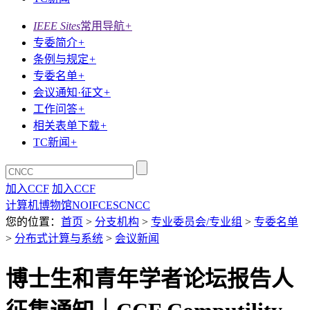
IEEE Sites
常用导航
+
专委简介
+
条例与规定
+
专委名单
+
会议通知·征文
+
工作问答
+
相关表单下载
+
TC新闻
+
加入CCF
加入CCF
计算机博物馆
NOI
FCES
CNCC
您的位置：
首页
>
分支机构
>
专业委员会/专业组
>
专委名单
>
分布式计算与系统
>
会议新闻
博士生和青年学者论坛报告人