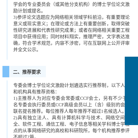
学会的专业委员会（或其他分支机构）的博士学位论文激
励计划或提名。
3)参评论文选题应为网络相关领域学科前沿，有重要理论
意义或现实意义；在理论或方法上有重要创新，取得突破
性研究进展和代表性研究成果；或者在网络相关重要工程
项目中获得应用；同时材料翔实，推理严密，文字表达准
确，符合学术规范，内容不涉密，可在互联网上公开评审
并全文公示。
二、推荐要求
专委会博士学位论文激励计划遴选实行推荐制，以下人员
和机构具有推荐资格：
1)主推荐人为对应专委会常委或CCF会士，另有不少于2
名专委会执行委员或CCF高级会员以上（含）级别的会员
联名提名推荐。每位推荐人每年推荐不超过1名候选人。
2)具有独立法人、具有计算机科学与技术、网络空间安
全、软件工程、通信工程、电子信息等相关学科博士学位
CCFLink下载
点的从事网络研究的高校和科研院所，每个机构推荐参评
不超过2篇。