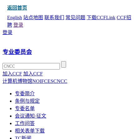
返回首页
English
站点地图
联系我们
常见问题
下载CCFLink
CCF招
聘
登录
登录
专业委员会
加入CCF
加入CCF
计算机博物馆
NOI
FCES
CNCC
专委简介
条例与规定
专委名单
会议通知·征文
工作问答
相关表单下载
TC新闻