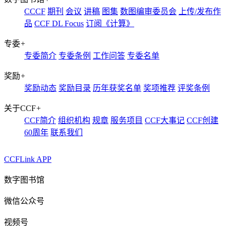
CCCF
期刊
会议
讲稿
图集
数图编审委员会
上传/发布作
品
CCF DL Focus
订阅《计算》
专委
+
专委简介
专委条例
工作问答
专委名单
奖励
+
奖励动态
奖励目录
历年获奖名单
奖项推荐
评奖条例
关于CCF
+
CCF简介
组织机构
规章
服务项目
CCF大事记
CCF创建
60周年
联系我们
CCFLink APP
数字图书馆
微信公众号
视频号