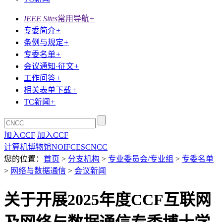
IEEE Sites
常用导航
+
专委简介
+
条例与规定
+
专委名单
+
会议通知·征文
+
工作问答
+
相关表单下载
+
TC新闻
+
加入CCF
加入CCF
计算机博物馆
NOI
FCES
CNCC
您的位置：
首页
>
分支机构
>
专业委员会/专业组
>
专委名单
>
网络与数据通信
>
会议新闻
关于开展2025年度CCF互联网