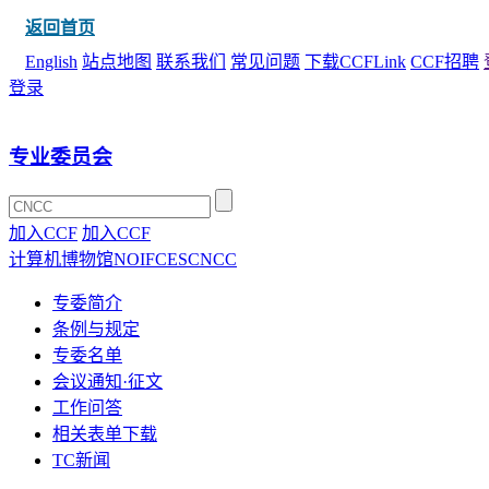
返回首页
English
站点地图
联系我们
常见问题
下载CCFLink
CCF招聘
登录
专业委员会
加入CCF
加入CCF
计算机博物馆
NOI
FCES
CNCC
专委简介
条例与规定
专委名单
会议通知·征文
工作问答
相关表单下载
TC新闻