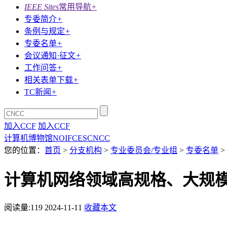
IEEE Sites
常用导航
+
专委简介
+
条例与规定
+
专委名单
+
会议通知·征文
+
工作问答
+
相关表单下载
+
TC新闻
+
加入CCF
加入CCF
计算机博物馆
NOI
FCES
CNCC
您的位置：
首页
>
分支机构
>
专业委员会/专业组
>
专委名单
>
计算机网络领域高规格、大规模
阅读量:
119
2024-11-11
收藏本文