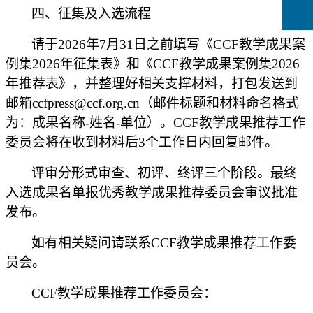
四、征集及入选流程
CCFLink下载
请于
202
6
年
7
月
31
日之前填写《
CCF教学成果案
例集2026年征集
表》
和《
CCF教学成果案例集2026
年推荐表》，并整理好相关支撑材料，打包发送到
邮箱
ccfpress@ccf.org.cn
（邮件标题和材料命名格式
为：成果名称
-姓名-单位）。CCF教学成果推荐工作
委员会将在收到材料后3个工作日内回复邮件。
评审分形式审查、初评、终评三个阶段。最终
入选成果名单报优秀教学成果推荐委员会审议批准
发布。
如有相关疑问请联系
CCF教学成果推荐工作委
员会。
CCF教学成果推荐工作委员会：