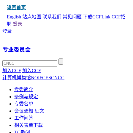
返回首页
English
站点地图
联系我们
常见问题
下载CCFLink
CCF招
聘
登录
登录
专业委员会
加入CCF
加入CCF
计算机博物馆
NOI
FCES
CNCC
专委简介
条例与规定
专委名单
会议通知·征文
工作问答
相关表单下载
TC新闻