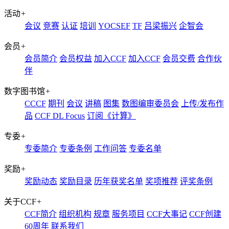
活动
+
会议
竞赛
认证
培训
YOCSEF
TF
吕梁振兴
企智会
会员
+
会员简介
会员权益
加入CCF
加入CCF
会员交费
合作伙
伴
数字图书馆
+
CCCF
期刊
会议
讲稿
图集
数图编审委员会
上传/发布作
品
CCF DL Focus
订阅《计算》
专委
+
专委简介
专委条例
工作问答
专委名单
奖励
+
奖励动态
奖励目录
历年获奖名单
奖项推荐
评奖条例
关于CCF
+
CCF简介
组织机构
规章
服务项目
CCF大事记
CCF创建
60周年
联系我们