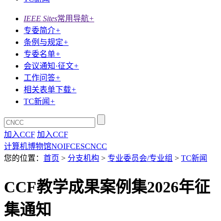
IEEE Sites
常用导航
+
专委简介
+
条例与规定
+
专委名单
+
会议通知·征文
+
工作问答
+
相关表单下载
+
TC新闻
+
加入CCF
加入CCF
计算机博物馆
NOI
FCES
CNCC
您的位置：
首页
>
分支机构
>
专业委员会/专业组
>
TC新闻
CCF教学成果案例集2026年征
集通知