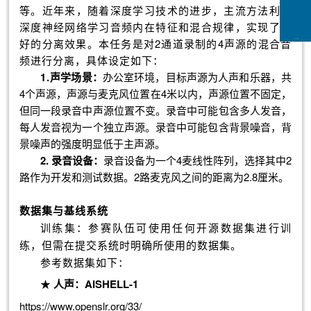
等。近年来，随着深度学习技术的进步，主流方法利用
深度神经网络学习音频内在特征和混合规律，实现了更
好的分离效果。本任务是对2通道录制的4声源的混合音
CCFLink下载
频进行分离，具体设定如下：
1.
声学场景：
办公室环境，目标声源为人声和乐器，共
4个声源，声源与麦克风位置在4米以内，声源位置不固定，
但同一段录音中声源位置不变。录音中可能包含多人发音，
每人发音视为一个独立声源。录音中可能包含背景噪音，背
景噪声的强度明显低于主声源。
2.
录音设备：
录音设备为一个4麦线性阵列，选择其中2
路作为开发和测试数据。2路麦克风之间的距离为2.8厘米。
数据集与基线系统
训练集：参赛队伍可使用任何开源数据集进行训
练，但需在提交系统时明确所使用的数据集。
参考数据集如下：
★
人声：
AISHELL-1
https://www.openslr.org/33/