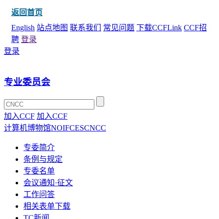
返回首页
English
站点地图
联系我们
常见问题
下载CCFLink
CCF招
聘
登录
登录
专业委员会
加入CCF
加入CCF
计算机博物馆
NOI
FCES
CNCC
专委简介
条例与规定
专委名单
会议通知·征文
工作问答
相关表单下载
TC新闻