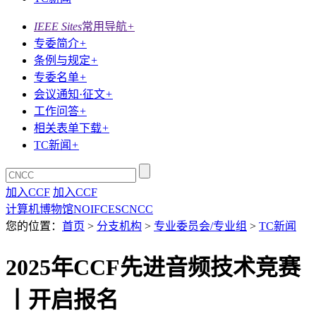
IEEE Sites
常用导航
+
专委简介
+
条例与规定
+
专委名单
+
会议通知·征文
+
工作问答
+
相关表单下载
+
TC新闻
+
加入CCF
加入CCF
计算机博物馆
NOI
FCES
CNCC
您的位置：
首页
>
分支机构
>
专业委员会/专业组
>
TC新闻
2025年CCF先进音频技术竞赛
丨开启报名