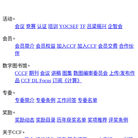
活动
+
会议
竞赛
认证
培训
YOCSEF
TF
吕梁振兴
企智会
会员
+
会员简介
会员权益
加入CCF
加入CCF
会员交费
合作伙
伴
数字图书馆
+
CCCF
期刊
会议
讲稿
图集
数图编审委员会
上传/发布作
品
CCF DL Focus
订阅《计算》
专委
+
专委简介
专委条例
工作问答
专委名单
奖励
+
奖励动态
奖励目录
历年获奖名单
奖项推荐
评奖条例
关于CCF
+