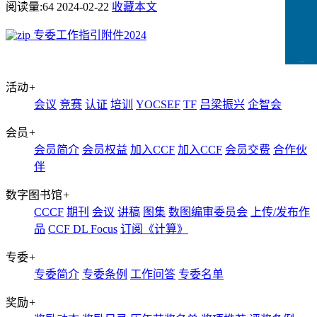
阅读量:
64
2024-02-22
收藏本文
专委工作指引附件2024
CCFLink下载
活动
+
会议
竞赛
认证
培训
YOCSEF
TF
吕梁振兴
企智会
会员
+
会员简介
会员权益
加入CCF
加入CCF
会员交费
合作伙
伴
数字图书馆
+
CCCF
期刊
会议
讲稿
图集
数图编审委员会
上传/发布作
品
CCF DL Focus
订阅《计算》
专委
+
专委简介
专委条例
工作问答
专委名单
奖励
+