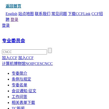
返回首页
English
站点地图
联系我们
常见问题
下载CCFLink
CCF招
聘
登录
登录
专业委员会
加入CCF
加入CCF
计算机博物馆
NOI
FCES
CNCC
专委简介
条例与规定
专委名单
会议通知·征文
工作问答
相关表单下载
TC新闻