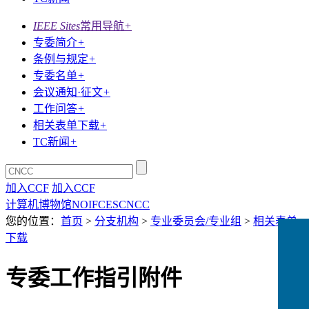
IEEE Sites
常用导航
+
专委简介
+
条例与规定
+
专委名单
+
会议通知·征文
+
工作问答
+
相关表单下载
+
TC新闻
+
加入CCF
加入CCF
计算机博物馆
NOI
FCES
CNCC
您的位置：
首页
>
分支机构
>
专业委员会/专业组
>
相关表单
下载
专委工作指引附件