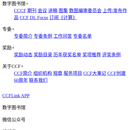
数字图书馆
+
CCCF
期刊
会议
讲稿
图集
数图编审委员会
上传/发布作
品
CCF DL Focus
订阅《计算》
专委
+
专委简介
专委条例
工作问答
专委名单
奖励
+
奖励动态
奖励目录
历年获奖名单
奖项推荐
评奖条例
关于CCF
+
CCF简介
组织机构
规章
服务项目
CCF大事记
CCF创建
60周年
联系我们
CCFLink APP
数字图书馆
微信公众号