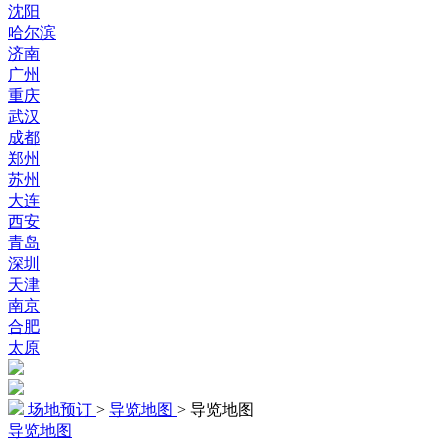
沈阳
哈尔滨
济南
广州
重庆
武汉
成都
郑州
苏州
大连
西安
青岛
深圳
天津
南京
合肥
太原
场地预订
>
导览地图
>
导览地图
导览地图