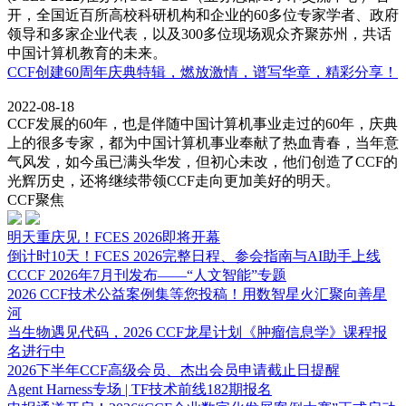
开，全国近百所高校科研机构和企业的60多位专家学者、政府
领导和多家企业代表，以及300多位现场观众齐聚苏州，共话
中国计算机教育的未来。
CCF创建60周年庆典特辑，燃放激情，谱写华章，精彩分享！
2022-08-18
CCF发展的60年，也是伴随中国计算机事业走过的60年，庆典
上的很多专家，都为中国计算机事业奉献了热血青春，当年意
气风发，如今虽已满头华发，但初心未改，他们创造了CCF的
光辉历史，还将继续带领CCF走向更加美好的明天。
CCF聚焦
​明天重庆见！FCES 2026即将开幕
倒计时10天！FCES 2026完整日程、参会指南与AI助手上线
CCCF 2026年7月刊发布——“人文智能”专题
2026 CCF技术公益案例集等您投稿！用数智星火汇聚向善星
河
当生物遇见代码，2026 CCF龙星计划《肿瘤信息学》课程报
名进行中
2026下半年CCF高级会员、杰出会员申请截止日提醒
Agent Harness专场 | TF技术前线182期报名