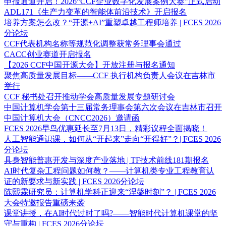
申报通道开启！2026“CCF企业数字化发展案例大赛”正式启动
ADL171《生产力变革的智能体前沿技术》开启报名
培养方案怎么改？“开源+AI”重塑卓越工程师培养 | FCES 2026
分论坛
CCF代表机构名称等规范化调整获常务理事会通过
CACC创业赛道开启报名
【2026 CCF中国开源大会】开放注册与报名通知
聚焦高质量发展目标——CCF 执行机构负责人会议在吉林市
举行
CCF 秘书处召开推动学会高质量发展专题研讨会
中国计算机学会第十三届常务理事会第六次会议在吉林市召开
中国计算机大会（CNCC2026）邀请函
FCES 2026早鸟优惠延长至7月13日，精彩议程全面揭晓！
人工智能通识课，如何从“开起来”走向“开得好”？| FCES 2026
分论坛
具身智能普惠开发与深度产业落地 | TF技术前线181期报名
AI时代复杂工程问题如何教？——计算机类专业工程教育认
证的新要求与新实践 | FCES 2026分论坛
陈熙霖研究员：计算机学科正迎来“涅槃时刻”？ | FCES 2026
大会特邀报告重磅来袭
课堂讲授，在AI时代过时了吗?——智能时代计算机课堂的坚
守与重构 | FCES 2026分论坛