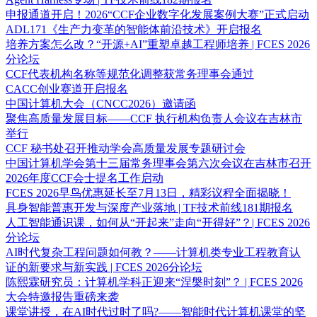
申报通道开启！2026“CCF企业数字化发展案例大赛”正式启动
ADL171《生产力变革的智能体前沿技术》开启报名
培养方案怎么改？“开源+AI”重塑卓越工程师培养 | FCES 2026
分论坛
CCF代表机构名称等规范化调整获常务理事会通过
CACC创业赛道开启报名
中国计算机大会（CNCC2026）邀请函
聚焦高质量发展目标——CCF 执行机构负责人会议在吉林市
举行
CCF 秘书处召开推动学会高质量发展专题研讨会
中国计算机学会第十三届常务理事会第六次会议在吉林市召开
2026年度CCF会士提名工作启动
FCES 2026早鸟优惠延长至7月13日，精彩议程全面揭晓！
具身智能普惠开发与深度产业落地 | TF技术前线181期报名
人工智能通识课，如何从“开起来”走向“开得好”？| FCES 2026
分论坛
AI时代复杂工程问题如何教？——计算机类专业工程教育认
证的新要求与新实践 | FCES 2026分论坛
陈熙霖研究员：计算机学科正迎来“涅槃时刻”？ | FCES 2026
大会特邀报告重磅来袭
课堂讲授，在AI时代过时了吗?——智能时代计算机课堂的坚