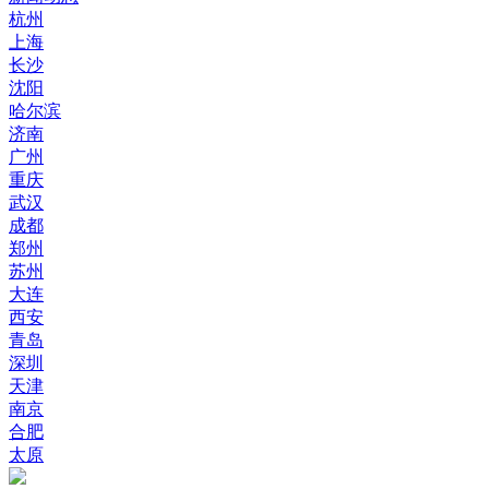
杭州
上海
长沙
沈阳
哈尔滨
济南
广州
重庆
武汉
成都
郑州
苏州
大连
西安
青岛
深圳
天津
南京
合肥
太原