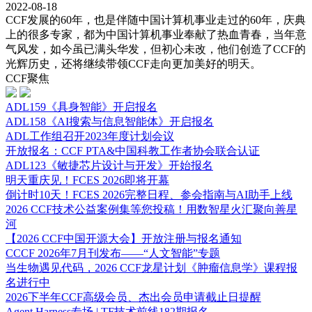
2022-08-18
CCF发展的60年，也是伴随中国计算机事业走过的60年，庆典
上的很多专家，都为中国计算机事业奉献了热血青春，当年意
气风发，如今虽已满头华发，但初心未改，他们创造了CCF的
光辉历史，还将继续带领CCF走向更加美好的明天。
CCF聚焦
ADL159《具身智能》开启报名
ADL158《AI搜索与信息智能体》开启报名
ADL工作组召开2023年度计划会议
开放报名：CCF PTA&中国科教工作者协会联合认证
ADL123《敏捷芯片设计与开发》开始报名
​明天重庆见！FCES 2026即将开幕
倒计时10天！FCES 2026完整日程、参会指南与AI助手上线
2026 CCF技术公益案例集等您投稿！用数智星火汇聚向善星
河
【2026 CCF中国开源大会】开放注册与报名通知
CCCF 2026年7月刊发布——“人文智能”专题
当生物遇见代码，2026 CCF龙星计划《肿瘤信息学》课程报
名进行中
2026下半年CCF高级会员、杰出会员申请截止日提醒
Agent Harness专场 | TF技术前线182期报名