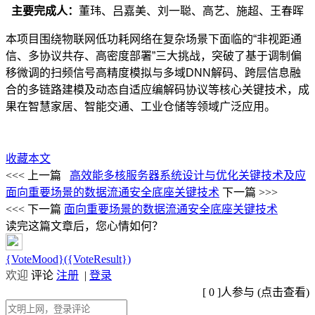
主要完成人
：
董玮、吕嘉美、刘一聪、高艺、施超、王春晖
本项目围绕物联网低功耗网络在复杂场景下面临的“非视距通
信、多协议共存、高密度部署”三大挑战，突破了基于调制偏
移微调的扫频信号高精度模拟与多域DNN解码、跨层信息融
合的多链路建模及动态自适应编解码协议等核心关键技术，成
果在智慧家居、智能交通、工业仓储等领域广泛应用。
收藏本文
<<< 上一篇
高效能多核服务器系统设计与优化关键技术及应
面向重要场景的数据流通安全底座关键技术
下一篇 >>>
<<< 下一篇
面向重要场景的数据流通安全底座关键技术
读完这篇文章后，您心情如何？
{VoteMood}({VoteResult})
欢迎
评论
注册
|
登录
[
0
]人参与 (
点击查看
)