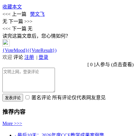
收藏本文
<<< 上一篇
樊文飞
无
下一篇 >>>
<<< 下一篇
无
读完这篇文章后，您心情如何？
{VoteMood}({VoteResult})
欢迎
评论
注册
|
登录
[
0
]人参与 (
点击查看
)
匿名评论
所有评论仅代表网友意见
推荐内容
More >>>
· 最后10天：2026年度CCF教学成果案例集