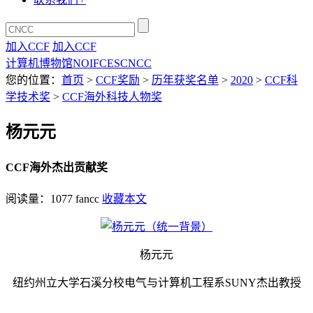
加入CCF
加入CCF
计算机博物馆
NOI
FCES
CNCC
您的位置：
首页
>
CCF奖励
>
历年获奖名单
>
2020
>
CCF科
学技术奖
>
CCF海外科技人物奖
杨元元
CCF海外杰出贡献奖
阅读量：
1077
fancc
收藏本文
杨元元
纽约州立大学石溪分校电气与计算机工程系SUNY杰出教授