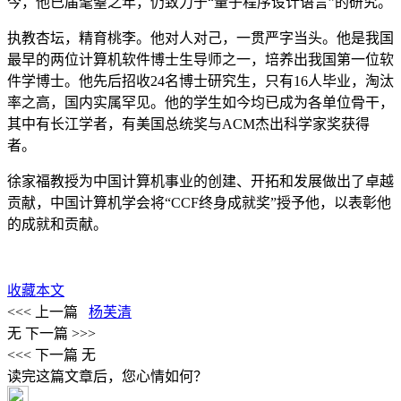
今，他已届耄耋之年，仍致力于“量子程序设计语言”的研究。
执教杏坛，精育桃李。他对人对己，一贯严字当头。他是我国
最早的两位计算机软件博士生导师之一，培养出我国第一位软
件学博士。他先后招收24名博士研究生，只有16人毕业，淘汰
率之高，国内实属罕见。他的学生如今均已成为各单位骨干，
其中有长江学者，有美国总统奖与ACM杰出科学家奖获得
者。
徐家福教授为中国计算机事业的创建、开拓和发展做出了卓越
贡献，中国计算机学会将“CCF终身成就奖”授予他，以表彰他
的成就和贡献。
收藏本文
<<< 上一篇
杨芙清
无
下一篇 >>>
<<< 下一篇
无
读完这篇文章后，您心情如何？