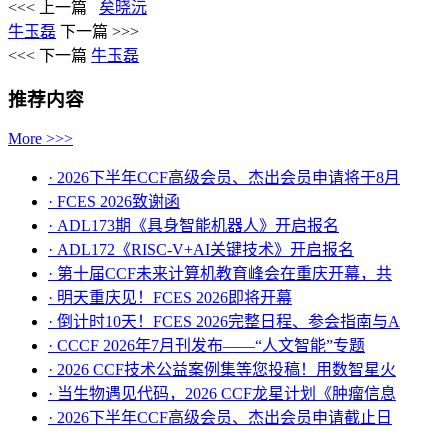
<<< 上一篇
矣晓沅
牛玉磊
下一篇 >>>
<<< 下一篇
牛玉磊
推荐内容
More >>>
· 2026下半年CCF高级会员、杰出会员申请将于8月
· FCES 2026致谢函
· ADL173期《具身智能机器人》开启报名
· ADL172《RISC-V+AI关键技术》开启报名
· 第十届CCF未来计算机教育峰会在重庆开幕，共
· ​明天重庆见！FCES 2026即将开幕
· 倒计时10天！FCES 2026完整日程、参会指南与A
· CCCF 2026年7月刊发布——“人文智能”专题
· 2026 CCF技术公益案例集等您投稿！用数智星火
· 当生物遇见代码，2026 CCF龙星计划《肿瘤信息
· 2026下半年CCF高级会员、杰出会员申请截止日