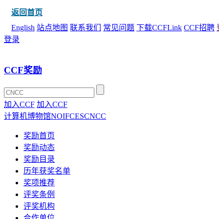
返回首页
English
站点地图
联系我们
常见问题
下载CCFLink
CCF招聘
登录
CCF奖励
加入CCF
加入CCF
计算机博物馆
NOI
FCES
CNCC
奖励首页
奖励动态
奖励目录
历年获奖名单
奖项推荐
评奖条例
评奖机构
合作单位