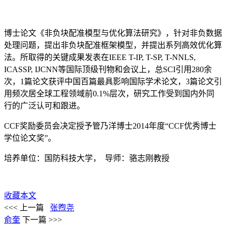
博士论文《非负块配准模型与优化算法研究》，针对非负数据
处理问题，提出非负块配准框架模型，并提出系列高效优化算
法。所取得的关键成果发表在IEEE T-IP, T-SP, T-NNLS,
ICASSP, IJCNN等国际顶级刊物和会议上，总SCI引用280余
次，1篇论文获评中国百篇最具影响国际学术论文，3篇论文引
用频次居全球工程领域前0.1%层次，研究工作受到国内外同
行的广泛认可和跟进。
CCF奖励委员会决定授予管乃洋博士2014年度“CCF优秀博士
学位论文奖”。
培养单位：国防科技大学， 导师：骆志刚教授
收藏本文
<<< 上一篇
张煦尧
俞奎
下一篇 >>>