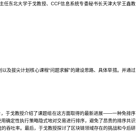
CCF
主任东北大学于戈教授、
信息系统专委秘书长天津大学王鑫教
“
”
划以及拔尖计划核心课程
问题求解
的建设思路、具体举措。并通过
——
后，于戈教授
介绍
了
课题组在这方面取得的
最新
进展
一种免排序
使用确定性执行策略隐式地对交易进行排序，避免了昂贵的排序共识
统的吞吐率。最后，
于戈
教授探讨了
区块链领域
存在的挑战和今后研