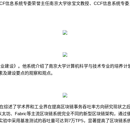
CF
CCF
信息系统专委荣誉主任南京大学徐宝文教授、
信息系统专委
专业建设》。他系统介绍了南京大学计算机科学与技术专业的培养计
素及建设要点的观察和观点。
在
综述了学术界和工业界
在
提高区块链事务吞吐率
方向研究现状之
Fabric
以太坊、
等主流区块链系统完全不同的新型区块链架构，通过
7
TPS
实验中采用基准测试的吞吐量可达到
万
，显著提高了区块链系