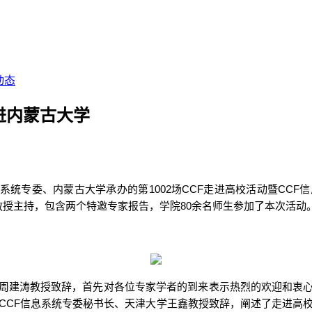
动态
走进内蒙古大学
1
002
CCF
CCF
系统专委、
内蒙古大学
承办的第
场
走进高校活动
暨
信
8
0
教授主持，包含
两
个特邀专家报告，学院
余名师生参加了本次活动
周建涛教授致辞，首先对各位专家学者的到来表示热烈的欢迎和衷
CCF
信息系统专委秘书长、天津大学王鑫教授致辞，阐述了走进高