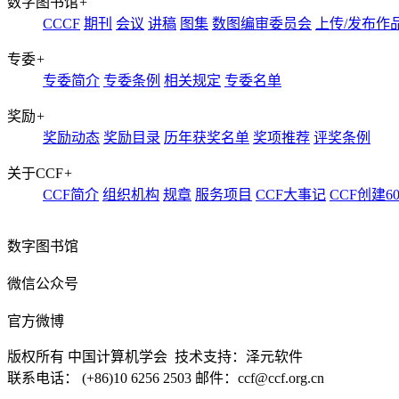
数字图书馆
+
CCCF
期刊
会议
讲稿
图集
数图编审委员会
上传/发布作
专委
+
专委简介
专委条例
相关规定
专委名单
奖励
+
奖励动态
奖励目录
历年获奖名单
奖项推荐
评奖条例
关于CCF
+
CCF简介
组织机构
规章
服务项目
CCF大事记
CCF创建6
数字图书馆
微信公众号
官方微博
版权所有 中国计算机学会 技术支持：泽元软件
联系电话： (+86)10 6256 2503 邮件：ccf@ccf.org.cn