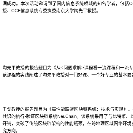
C
满成功
。
本次活动邀请到了国内信息系统领域的知名学者，包括
CCF
授、
信息系统专委执委南京大学陶先平教授。
<
>
陶先平教授的报告题目为《从
问题求解
课程看一流课程和一流
该课程的实践阐述了陶先平教授对一门好课、一个好专业的基本要
于戈教授的报告题目为《高性能联盟区块链系统：技术与实现》。
-
NeuChain
共识的执行
验证区块链系统
。
该系统采用了与比特币、
开销，突破了传统区块链架构的性能瓶颈，在跨地理区域网络环境
究方向。