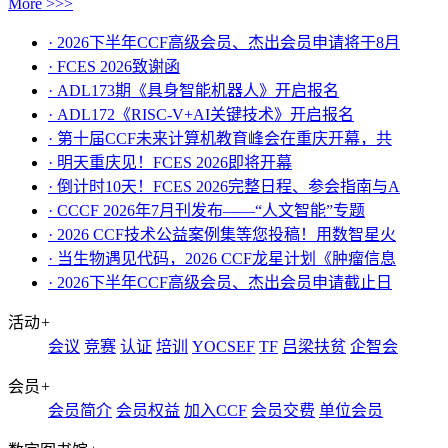
More >>>
· 2026下半年CCF高级会员、杰出会员申请将于8月
· FCES 2026致谢函
· ADL173期《具身智能机器人》开启报名
· ADL172《RISC-V+AI关键技术》开启报名
· 第十届CCF未来计算机教育峰会在重庆开幕，共
· ​明天重庆见！FCES 2026即将开幕
· 倒计时10天！FCES 2026完整日程、参会指南与A
· CCCF 2026年7月刊发布——“人文智能”专题
· 2026 CCF技术公益案例集等您投稿！用数智星火
· 当生物遇见代码，2026 CCF龙星计划《肿瘤信息
· 2026下半年CCF高级会员、杰出会员申请截止日
活动
+
会议
竞赛
认证
培训
YOCSEF
TF
吕梁扶贫
企智会
会员
+
会员简介
会员权益
加入CCF
会员交费
单位会员