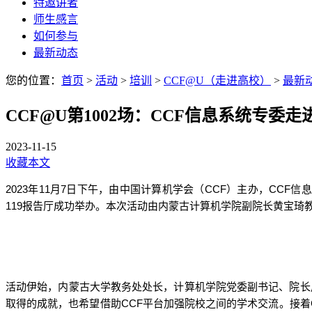
特邀讲者
师生感言
如何参与
最新动态
您的位置：
首页
>
活动
>
培训
>
CCF@U（走进高校）
>
最新
CCF@U第1002场：CCF信息系统专委
2023-11-15
收藏本文
2023
11
7
CCF
CCF
年
月
日
下
午，由中国计算机学会（
）主办，
信息
119
报告厅成功举办。本次活动由
内蒙古
计算机学院副院长
黄宝琦
活动伊始，内蒙古大学教务处处长，计算机学院党委副书记、院长
CCF
取得的成就，也希望借助
平台加强院校之间的学术交流
。
接着