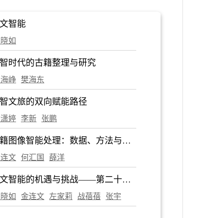
2017年第1期
2016年第12期
2016年第1
文智能
2012年第6期
2012年第5期
2012年第
袁晓如
2007年第11期
2007年第10期
2007年
智时代的古籍整理与研究
杨海峥
樊海东
智文旅的双向赋能路径
黄潇婷
李新
张鹏
籍图像智能处理：数据、方法与展
金连文
何汇国
薛洋
文智能的机遇与挑战——第二十九
 CCF 秀湖会议报告
袁晓如
金连文
左家莉
战蓓蓓
张宇