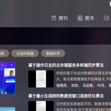
期刊
图书
联网
无线传感器
数据科学
基于操作日志的云存储服务多终端同步算法
传统的基于状态的数据同步算法具
大、每次都需要重新开始等缺点,不
需求,提出了一种基于操作日志的云
张晓杰
，
刘杰
，
马志柔
，
叶丹
，
法。通过在服务器端记录用户的操作
深度学习对抗攻防与安全测试--CCF2022中国软件大会：高可信嵌入式软件工程技术论坛
基于最小生成树的数据流窗口连接优化算法
日志生成同步操作序列,回放操作序
高效的数据同步。与传统算法相比,
与传统关系数据库不同，数据流管
传输量小,快速高效,对云端服务器负
发的连续查询.由于查询可能随时增