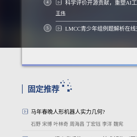
4
王伟
5
固定推荐
马年春晚人形机器人实力几何?
石野
宋博
叶林奇
周海昌
丁宏钰
李洋
魏宪