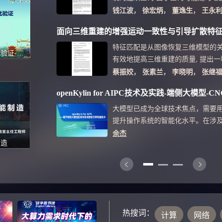
和增量同步等优点。算法支持同步
注适合查询增删的并发连续查询优
钱江波
，
徐宏炳
，
董逸生
，
王永
复,适用于带宽有限和网络不稳定等
询优化.提出适合频繁增删查询环境
面向三维重建的增强运动一致性与引导扩散特
接优化算法.对于新注册的查询以类
写出数据流的探测序列，然后在不
特征匹配是从图像恢复三维模型的关
持久内存程序形式化验证-2025 CCF中国软件大会-CCF ChinaSoft
序列顺序的情况下尽量合并，减少重
有效地提高三维重建的质量, 提出
除查询并不影响其他的查询计划，
的增强运动一致性与引导扩散特征匹
蔡振姣
，
张素兰
，
李晓明
，
张继
查询计划迁移.理论分析和实验证明
基于网格的运动统计算法基础上, 通过
openKylin for AIPC技术及实践-端侧大模型-CNC
化性能在可接受的范围内，尤其适
出一种增强运动一致性概念, 增强
高的系统.
条件, 避免高相似特征点的误匹配,
大模型已成为全球技术焦点，需要
的正确率; 然后结合RANSAC算法
提升操作系统的智能化水平。在涉
化, 过滤掉异常值, 进一步提高特征
人隐私、以及无法连接互联网等场
余杰
最后将引导匹配和运动一致性相结合
制造
端侧模型来构建操作系统的智能引
扩散概念, 减少了集中分布在图像局
绍团队在“openKylin开源操作+九
提高特征点匹配数量和三维模型的稳
通过在模型层、系统层、应用层的
三维重建数据集的618对图像上的实
AIPC引擎的系列实践，并演示运行
法在特征匹配和三维重建上能够实现
小于1°误差阈值的位姿估计成功率上
热搜词：
SIFT的比率测试算法和GMS算法
计算
网络