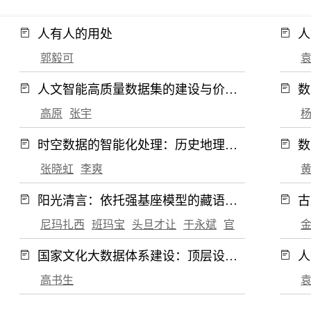
期
2017年第3期
2017年第2期
人有人的用处
人
9期
2012年第8期
2012年第7期
郭毅可
期
2008年第1期
2007年第12期
人文智能高质量数据集的建设与价值
数
释放
高原
张宇
时空数据的智能化处理：历史地理学
数
的发展与挑战
张晓虹
李爽
阳光清言：依托强基座模型的藏语通
古
用大模型构建
望
尼玛扎西
班玛宝
头旦才让
于永斌
官却才让
国家文化大数据体系建设：顶层设计
人
与实践探索
期
高书生