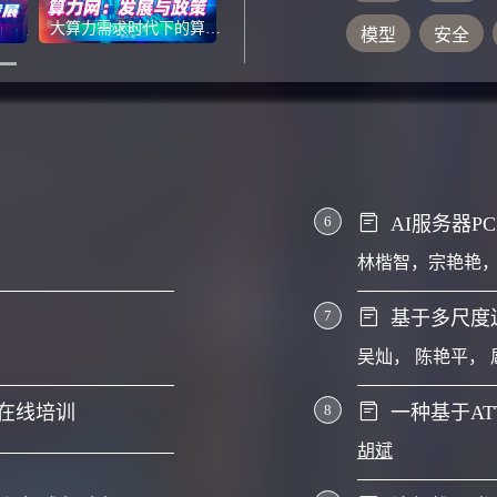
22.58%和12.90%, 尤其在重复
大算力需求时代下的算力网：发展与政策
模型
安全
了46.15%和30.77%.
6
AI服务器P
林楷智
，
宗艳艳
7
基于多尺度
吴灿
，
陈艳平
，
动在线培训
8
一种基于A
胡斌