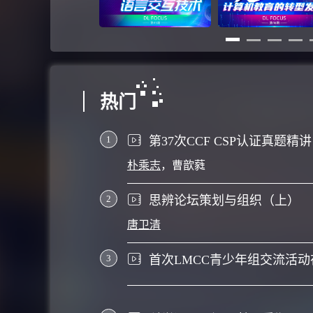
热门
1
第37次CCF CSP认证真题精讲
朴乘志
，
曹歆蕤
2
思辨论坛策划与组织（上）
唐卫清
3
首次LMCC青少年组交流活