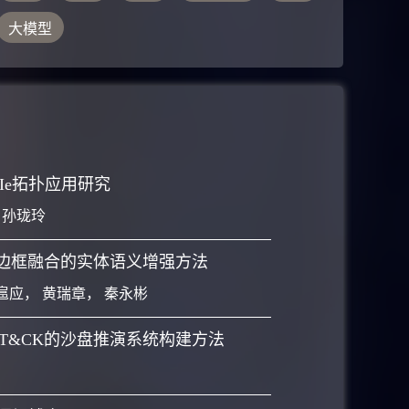
纹理图像对上分别提高
大模型
CIe拓扑应用研究
，
孙珑玲
边框融合的实体语义增强方法
扈应
，
黄瑞章
，
秦永彬
TT&CK的沙盘推演系统构建方法