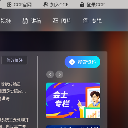
CCF官网
加入CCF
登录CCF
视频
讲稿
图片
专辑
修改偏好
搜索资料
有数据传输量
能满足实际应用
存储数据同步算
高洪涛
日志,对比操作
列的方法实现了
该算法具有数据
理系统主要处理并
载小,支持双向
删，所以其主要关