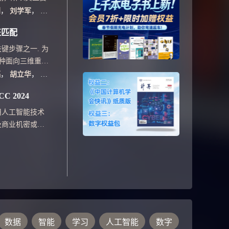
过程中的失效恢
化，而不是单条查
利
，
刘学军
，
杨雪梅
极端场景。
下的数据流窗口连
征匹配
似最小生成树算法
更改其他查询探测
键步骤之一. 为
复计算.注册或删
一种面向三维重建
不需要执行繁琐的
配算法. 首先在
福
，
胡立华
，
杨海峰
，该算法简单，优
增加阈值β, 提
C 2024
合查询更新频率较
真假匹配点的判断
 提高了初始匹配点
用人工智能技术
进行特征点匹配优
及商业机密或个
点匹配的准确性;
景下，需要使用
, 提出一种引导
擎。本报告将介
部的可能性, 进而
格端侧大模型”上
定性. 在公开的
技术突破来构建
验结果表明, 该算
效果。
更好的性能; 在
, 该算法比基于
分别平均提高了
数据
智能
学习
人工智能
数字