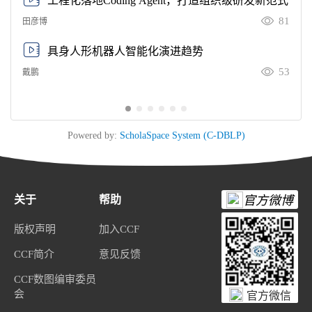
工程化落地Coding Agent，打造组织级研发新范式
81
田彦博
具身人形机器人智能化演进趋势
53
戴鹏
Powered by:
ScholaSpace System (C-DBLP)
关于
帮助
官方微博
版权声明
加入CCF
CCF简介
意见反馈
CCF数图编审委员
会
官方微信