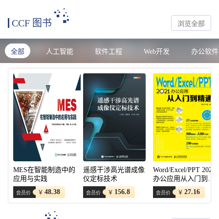
CCF 图书
浏览全部
全部
人工智能
软件工程
Web开发
办公软件
MES在智能制造中的
遥感干涉高光谱成像
Word/Excel/PPT 2021
应用与实践
仪定标技术
办公应用从入门到精
通
48.38
156.8
27.16
￥
￥
￥
会员价
会员价
会员价