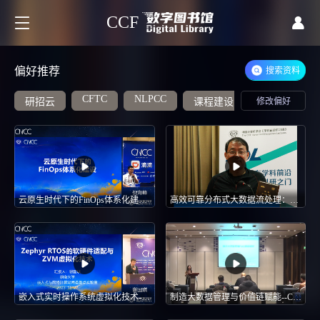
CCF
偏好推荐
搜索资料
CFTC
NLPCC
研招云
课程建设
修改偏好
大数据
云原生时代下的FinOps体系化建设-云原生助力企业降本增效实践-CNCC 2023
高效可靠分布式大数据流处理：抽象、设计和实现-周礼栋
嵌入式实时操作系统虚拟化技术-交叉赋能：嵌入式“遇上”云原生-CNCC 2023
制造大数据管理与价值链赋能--CCF东北论坛：大数据与智能分析助力智能制造