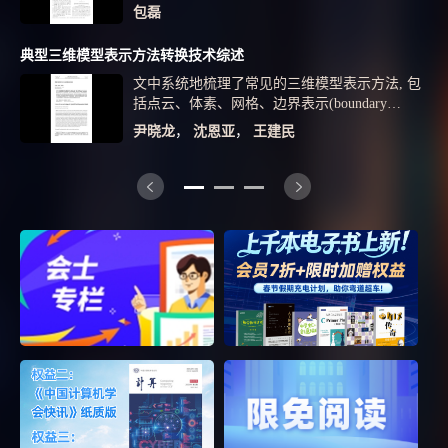
关联挖掘算法难以满足海量数据处理需求。采用
心算法、随机放置算法和分布估计算法相比,该
包磊
相关支持度二维表对经典FPGrowth算法进行改
算法具有更高的能源效率和存储可靠性。
进，借助MapReduce编程模型完成算法的并行化
典型三维模型表示方法转换技术综述
改进。实验证明，改进算法相较于经典算法在单
文中系统地梳理了常见的三维模型表示方法, 包
机和并行化环境下都具有更低的时间复杂度。
括点云、体素、网格、边界表示(boundary
representation,B-Rep), 以及以符号距离场(SDF)和
尹晓龙
，
沈恩亚
，
王建民
神经辐射场(NeRF)为代表的隐式表示, 介绍了它
们在几何精度、计算效率和适用场景等方面的差
异; 进一步, 探讨点云到网格、点云到B-Rep、体
素与网格、网格与B-Rep, 以及网格与隐式表示
之间的转换技术, 涵盖从传统几何算法到基于深
度学习的智能方法; 分析了现有方法在计算精
度、拓扑一致性、计算效率等方面的优劣, 指出
当前转换技术面临高分辨率模型处理效率低下、
复杂拓扑结构保持困难等关键挑战. 分析表明,
未来研究应着重发展多模态融合表示方法, 优化
高精度转换算法, 开发面向特定行业的专用转换
技术, 并积极探索AI驱动的智能转换范式, 为智
能制造、数字孪生等领域的创新发展提供关键技
术支撑.