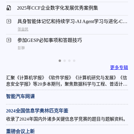
2025年CCF企业数字化发展优秀案例集
具身智能体记忆和持续学习-AI Agent学习与进化-CNCC 2024
张益民
参加GESP必知事项和答题技巧
彭翀
更多专辑
汇聚《计算机学报》《软件学报》《计算机研究与发展》《信
息安全学报》等20多本期刊，聚焦数据科学与工程、普适计算
与交互、高性能计算等前沿领域，顶尖学者主编团队呈现高质
智能汽车网课
量学术成果。
2024全国信息学奥林匹克年鉴
收录了2024年国内外诸多关键信息学竞赛的题目与题解资料。
重磅会议上新