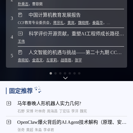
朴乘志
，
曹歆蕤
7
中国计算机教育发展报告
3
CCF教育专业委员会
，
蒋宗礼
，
黄岚
，
魏晓辉
，
秦磊华
，
张莉
，
董开坤
8
科学评价开源贡献，重塑AI工程师成长路径（以 CANN 开源社区为例）-2026CCF未来计算机教育峰会（FCES 2026）
4
王伟
9
人文智能的机遇与挑战——第二十九期 CCF 秀湖会议报告
5
袁晓如
，
金连文
，
左家莉
，
战蓓蓓
，
张宇
10
固定推荐
马年春晚人形机器人实力几何?
石野
宋博
叶林奇
周海昌
丁宏钰
李洋
魏宪
OpenClaw爆火背后的AI Agent技术解构（原理、安全与云上实践）
张奇
黄超
朱淼
李卓君