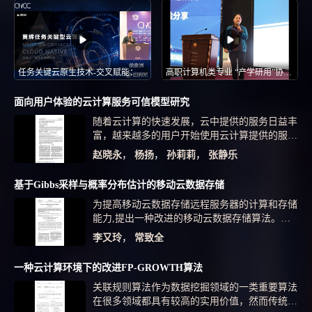
任务关键云原生技术-交叉赋能：嵌入式“遇上”云原生-CNCC 2023
高职计算机类专业 “产学研用”协同育人的探索
面向用户体验的云计算服务可信模型研究
随着云计算的快速发展，云中提供的服务日益丰
富，越来越多的用户开始使用云计算提供的服
务，如何为用户提供最有效、最可信的服务成为
赵晓永
，
杨扬
，
孙莉莉
，
张静乐
新的挑战.考虑到信任因素的复杂性与不确定性,
本文主要研究如何面向用户体验对信任概念进行
基于Gibbs采样与概率分布估计的移动云数据存储
量化, 将用户体验作为服务可信模型的重要评估
为提高移动云数据存储远程服务器的计算和存储
标准和参考因素，提出了一种基于云计算的全局
能力,提出一种改进的移动云数据存储算法。利
信任量化计算模型,对其计算方法进行了重点讲
用表决数据分配和表决数据处理框架,构建考虑
述,并将信任量化计算模型作为一个构件挂接于
李又玲
，
常致全
节点失效概率的重采样期望传播时间计算模型,
北京科技大学云计算平台之上，在为用户提供可
并建立整合能源效率和容错性的表决动态网络。
信服务的同时获得有效的验证数据，提供量化的
一种云计算环境下的改进FP-GROWTH算法
采用概率分布估计对动态网络模型进行存储路径
趋近真实的服务可信度.通过在实际系统中的应
关联规则算法作为数据挖掘领域的一类重要算法
优化,应用Gibbs采样解决分布估计的样本数据高
用，验证了该模型的有效性.
在很多领域都具有较高的实用价值，然而传统的
维耦合和无监督训练问题。实验结果表明,与贪