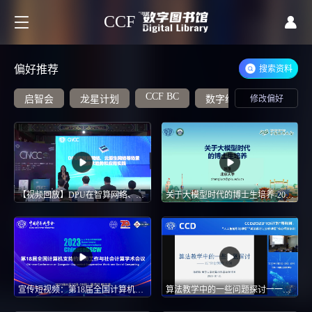
CCF
偏好推荐
搜索资料
CCF BC
启智会
龙星计划
数字经济
修改偏好
社会计算
【视频回放】DPU在智算网络、云原生网络等场景的技术趋势和应用实践-CNCC2024 分论坛
关于大模型时代的博士生培养-2025 CCF中国软件大会-CCF ChinaSoft
宣传短视频：第18届全国计算机协同工作会议与社会计算学术会议-第18届全国计算机支持的协同工作与社会计算学术会议(ChineseCSCW 2023)
算法教学中的一些问题探讨一一以“分治策略”为例