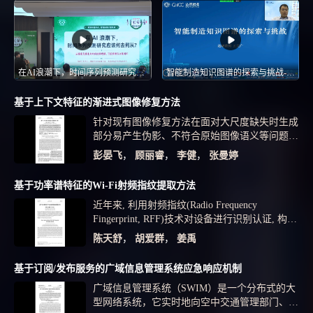
在AI浪潮下，时间序列预测研究应该何去何从?--2026 CCF青年精英大会(YEF 2026)
智能制造知识图谱的探索与挑战-第六届知识图谱论坛-知识图谱赋能大数据大算力-CNCC 2022
基于上下文特征的渐进式图像修复方法
针对现有图像修复方法在面对大尺度缺失时生成
部分易产生伪影、不符合原始图像语义等问题，
提出了一种基于上下文特征的渐进式图像修复方
彭晏飞
，
顾丽睿
，
李健
，
张曼婷
法。首先，使用ResNet18网络对破损图像进行粗
略填充。然后，将其输入具有双分支结构的细化
基于功率谱特征的Wi-Fi射频指纹提取方法
网络：上下文特征聚合模块通过多尺度语义特征
近年来, 利用射频指纹(Radio Frequency
获取现存图像内部最有利于修复图像的区域；注
Fingerprint, RFF)技术对设备进行识别认证, 构建
意转移网络学习缺失区域与剩余背景区域的联
保密通信系统成为研究的热点。 相比于传统的
系，将其以更高分辨率对缺失区域进行填充，引
陈天舒
，
胡爱群
，
姜禹
认证体制, 射频指纹利用设备本身的硬件特性进
入CBAM（convolutional block attention module）
行识别, 具有更高的安全性。与其他射频技术相
模块作为网络注意力机制。定义全局和局部判别
基于订阅/发布服务的广域信息管理系统应急响应机制
比, Wi-Fi 信号频 谱更宽, 应用更加广泛, 但也更
网络实现生成图像与背景语义一致性并计算得到
广域信息管理系统（SWIM）是一个分布式的大
容易受室内多径干扰, 造成对Wi-Fi 射频指纹识
对抗损失，将◢L▼1▽◣损失与结构相似性损
型网络系统，它实时地向空中交通管理部门、航
别率下降的问题。针对这一问题, 本文提出一种
失相结合作为网络重建损失，再将其与对抗损失