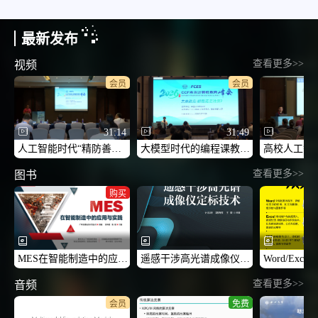
最新发布
查看更多>>
视频
会员
会员
31:14
31:49
人工智能时代“精防善攻”软件安全人才培养-2026CCF未来计算机教育峰会（FCES 2026）
大模型时代的编程课教学范式转型与实践路径-2026CCF未来计算机教育峰会（FCES 2026）
查看更多>>
图书
购买
MES在智能制造中的应用与实践
遥感干涉高光谱成像仪定标技术
查看更多>>
音频
会员
免费