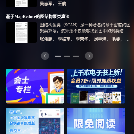
空机场和航空公司等提供不间断的航空信息数据
基于功率谱特征的Wi-Fi 射频指纹提取方法, 通
相结合作为损失函数。在Place2数据集上进行实
吴志军
，
王航
共享和传输服务。为了保障SWIM服务的连续
过计算其信号帧中短导码符号和长导码符号的功
验，平均峰值信噪比和平均结构相似性分别为
性，研究了基于订阅/发布服务的SWIM系统应急
率谱比值, 并以此比值作为射 频指纹特征。本文
27.83 dB和93.19%；与四种图像修复方法进行比
基于MapReduce的图结构聚类算法
响应机制。首先，根据实时监测SWIM网络的各
采用了27 台Wi-Fi 路由器进行实验, 在室内场景
较：主观感受上该方法较其他方法生成的修复图
图结构聚类（SCAN）是一种著名的基于密度的图
性能指标，提出了基于改进的模糊层次分析的网
中模拟的四个不受外界干扰的相对静止情形以及
像更加清晰自然，与背景语义高度相符；客观指
聚类算法，该算法不仅能够找到图中的聚类结
络可生存性评估方法；其次，当SWIM网络生存
简单的移动 环境中采集数据, 运用随机森林模型
标上选用四种常用评价指标进行比较，在更符合
构，而且还能发现图中的Hub节点和离群节点.然
性指标下降到低于参量的边界值时，发布相应信
进行训练和测试, 识别率能达到93.3%。理论分
人眼视觉的结构相似性上该方法分别提升
张伟鹏
，
李振军
，
李荣华
，
刘宇鸿
，
毛睿
，
乔少
而，随着图数据规模越来越大，传统的SCAN算法
息到订阅者，由订阅者确定是否进行服务漂移；
析和实验结果表明, 本文方法能够较好地抵 抗多
11.48%、6.23%、3.24%、2.21%。对改进网络各
的复杂度为O（m1.5）（m为图中边的条数），因
最后，分别针对自然灾害和分布式拒绝服务
径效应和加性噪声对射频指纹的影响, 即使设备
模块的消融实验结果也验证了所提创新点的有效
此很难处理大规模的图数据.为了解决SCAN算法
（DDoS）攻击两种情况，提出了基于订阅/发布
在相对移动的情况下, 提取的射频指纹信息也具
性，表明该方法优于同类算法。
的可扩展性问题，提出一种基于MapReduce的海量
服务的SWIM应急响应模型（ERMSP），该模型
有较好的稳健性。因此, 本 文所提的功率谱特征
图结构聚类算法MRSCAN，这是一种计算核心节
以订阅发布和信任管理机制为基础。仿真实验结
方法在物理层设备认证和身份识别领域具有一定
点以及两种合并聚类的MapReduce算法.最后，在
果表明，通过对网络性能各指标的实时监测和部
的应用价值。
多个真实的大规模图数据集上进行实验测试，实
署ERMSP，可抵抗性提高了8.9%，业务连续性
验结果验证了算法的准确性、有效性以及可扩展
提高了18.2%，可以实现SWIM的应急响应。
性.