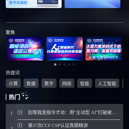
聚焦
大算力需求时代下的算力网：发展与政策
热搜词
计算
数据
数字
网络
智能
人工智能
热门
别等我发指令才动：用“主动型 AI”打破被动的“一问一答”
1
6
第37次CCF CSP认证真题精讲
2
7