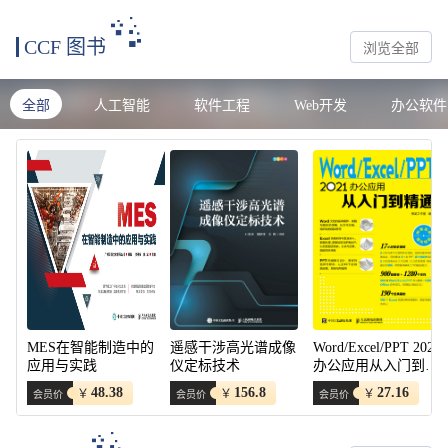
CCF 图书
浏览全部
全部
人工智能
软件工程
Web开发
办公软件
MES在智能制造中的
遥感干涉高光谱成像
Word/Excel/PPT 2021
应用与实践
仪定标技术
办公应用从入门到精
通
48.38
156.8
27.16
￥
￥
￥
会员价
会员价
会员价