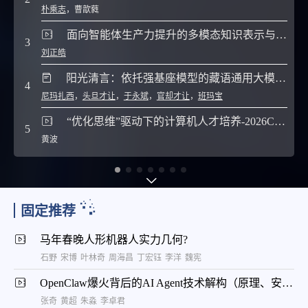
朴乘志
，
曹歆蕤
面向智能体生产力提升的多模态知识表示与利用（二）
3
8
刘正皓
阳光清言：依托强基座模型的藏语通用大模型构建
9
4
尼玛扎西
，
头旦才让
，
于永斌
，
官却才让
，
班玛宝
10
“优化思维”驱动下的计算机人才培养-2026CCF未来计算机教育峰会（FCES 2026）
5
黄波
固定推荐
马年春晚人形机器人实力几何?
石野
宋博
叶林奇
周海昌
丁宏钰
李洋
魏宪
OpenClaw爆火背后的AI Agent技术解构（原理、安全与云上实践）
张奇
黄超
朱淼
李卓君