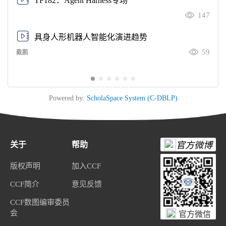
TF182：Agent Harness专场
147
具身人形机器人智能化演进趋势
59
戴鹏
Powered by:
ScholaSpace System (C-DBLP)
关于
帮助
官方微博
版权声明
加入CCF
CCF简介
意见反馈
CCF数图编审委员
会
官方微信