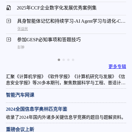
2025年CCF企业数字化发展优秀案例集
具身智能体记忆和持续学习-AI Agent学习与进化-CNCC 2024
张益民
参加GESP必知事项和答题技巧
彭翀
更多专辑
汇聚《计算机学报》《软件学报》《计算机研究与发展》《信
息安全学报》等20多本期刊，聚焦数据科学与工程、普适计算
与交互、高性能计算等前沿领域，顶尖学者主编团队呈现高质
智能汽车网课
量学术成果。
2024全国信息学奥林匹克年鉴
收录了2024年国内外诸多关键信息学竞赛的题目与题解资料。
重磅会议上新