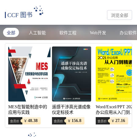
CCF 图书
浏览全部
全部
人工智能
软件工程
Web开发
办公软件
MES在智能制造中的
遥感干涉高光谱成像
Word/Excel/PPT 2021
应用与实践
仪定标技术
办公应用从入门到精
通
48.38
156.8
27.16
￥
￥
￥
会员价
会员价
会员价