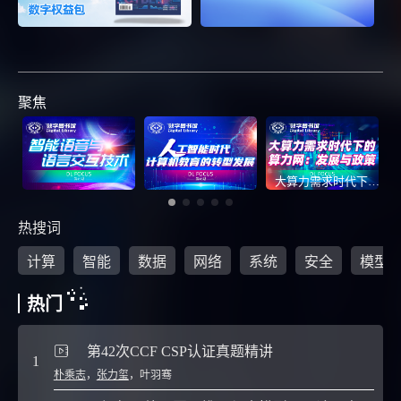
聚焦
大算力需求时代下的算力网：发展与政策
热搜词
计算
智能
数据
网络
系统
安全
模型
热门
第42次CCF CSP认证真题精讲
1
6
朴乘志
，
张力玺
，
叶羽骞