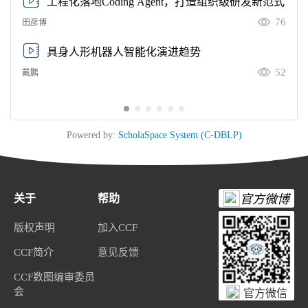
工程化落地Coding Agent，打造组织级研发新范式
76
田彦博
具身人形机器人智能化演进趋势
52
戴鹏
Powered by:
ScholaSpace System (C-DBLP)
关于
帮助
官方微博
版权声明
加入CCF
CCF简介
意见反馈
CCF数图编审委员
会
官方微信