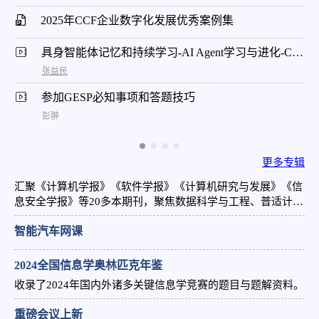
2025年CCF企业数字化发展优秀案例集
具身智能体记忆和持续学习-AI Agent学习与进化-CNCC 2024
张益民
参加GESP必知事项和答题技巧
彭翀
更多专辑
汇聚《计算机学报》《软件学报》《计算机研究与发展》《信
息安全学报》等20多本期刊，聚焦数据科学与工程、普适计算
与交互、高性能计算等前沿领域，顶尖学者主编团队呈现高质
智能汽车网课
量学术成果。
2024全国信息学奥林匹克年鉴
收录了2024年国内外诸多关键信息学竞赛的题目与题解资料。
重磅会议上新