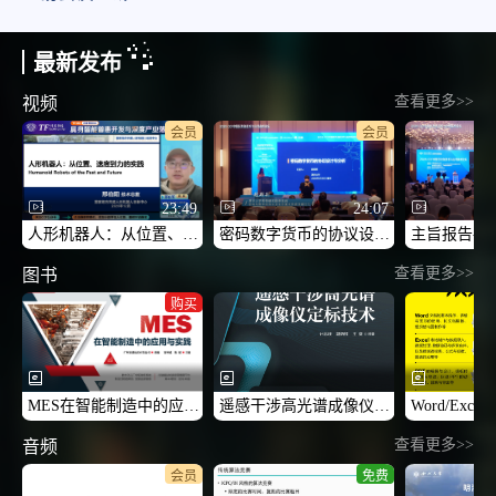
最新发布
查看更多>>
视频
会员
会员
23:49
24:07
人形机器人：从位置、速度到力的实践
密码数字货币的协议设计与分析-2026CCF中国区块链技术与应用高峰论坛
查看更多>>
图书
购买
MES在智能制造中的应用与实践
遥感干涉高光谱成像仪定标技术
查看更多>>
音频
会员
免费