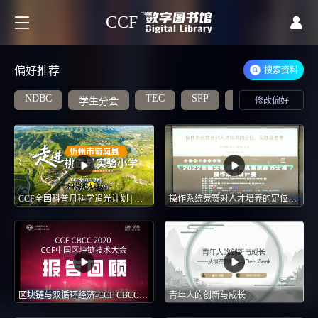
CCF
偏好推荐
搜索资料
NDBC
TEC
SPP
学生分会
工业互联网
修改偏好
CCF全国科普月科学追光计划 | 走进岢岚县桃园昇实验小学
操作系统竞赛对人才培养的定位、实践及思考-FCES2022分论坛：以竞赛促进专业建设，强化核心技术人才培养体系
区块链与双循环经济-CCF CBCC 2020
青年人的创新与成长