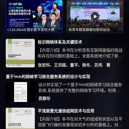
CCEC2024计算机教学案例大赛解读暨优秀案例分享
和青年精英聊聊创新和创业
标识网络体系及关键技术
【内容介绍】本书在分析现有互联网面临的挑战
和存在的问题的基础上，全面系统地介绍了新一
代标识网络的体系架构、工作机理、接入技术、
张宏科、王洪超、董平、杨冬、苏伟 著
可扩展路由机制、身份与位置映射的解析机制、
移动管理机制以及普适服务技术等内...
基于Web的网络学习综合服务系统的设计与实现
设计并实现了一个基于Web的网络学习综合服务
系统,系统提供了完整的网络学习环境。利用Web
技术将学生的学习活动放到系统中进行,提高了
袁静珍
学习的效率和效果,具有广泛的应用前景。
平流层激光通信组网技术与应用
【内容介绍】本书在对大气的组成和状态以及平
流层飞行器的发展现状初步分析的基础上，对以