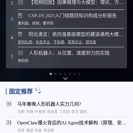
【视频回放】因果推理与大模型：理论、方法与应用
2
7
CSP-J/S 2025入门组题目知识构成分析报告
3
曹利国
，
周翔
，
曹宇阳
8
阳光清言：依托强基座模型的藏语通用大模型构建
4
尼玛扎西
，
头旦才让
，
于永斌
，
官却才让
，
班玛宝
9
人形机器人：从位置、速度到力的实践
5
邢伯阳
10
固定推荐
马年春晚人形机器人实力几何?
石野
宋博
叶林奇
周海昌
丁宏钰
李洋
魏宪
OpenClaw爆火背后的AI Agent技术解构（原理、安全与云上实践）
张奇
黄超
朱淼
李卓君