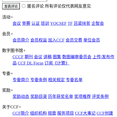
匿名评论
所有评论仅代表网友意见
活动
+
会议
竞赛
认证
培训
YOCSEF
TF
吕梁扶贫
企智会
会员
+
会员简介
会员权益
加入CCF
会员交费
单位会员
数字图书馆
+
CCCF
期刊
会议
讲稿
图集
数图编审委员会
上传/发布作
品
CCF DL Focus
订阅《计算》
专委
+
专委简介
专委条例
相关规定
专委名单
奖励
+
奖励动态
奖励目录
历年获奖名单
奖项推荐
评奖条例
关于CCF
+
CCF简介
组织机构
规章
服务项目
CCF大事记
CCF创建