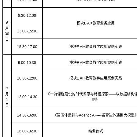
8
:
3
0-1
2
:
0
0
6
模块
B AI+教育业务应用
月
1
3
:00-1
5
:
3
0
30
日
1
5
:
3
0-1
7
:
0
0
模块
E
AI+教育教学应用案例实践
9
:
0
0-1
0
:
3
0
模块
E
AI+教育教学应用案例实践
10
:
3
0-1
2
:
0
0
模块
E
AI+教育教学应用案例实践
7
月
《一流课程建设的时代省思与路径探索
——以数据结构
1
3
:00-1
4
:
3
0
1
例》
日
14:
3
0-1
6
:00
《智能体集群与
Agentic AI-----当智能体遇到大模型
1
6
:
0
0-1
6
:
3
0
结业仪式