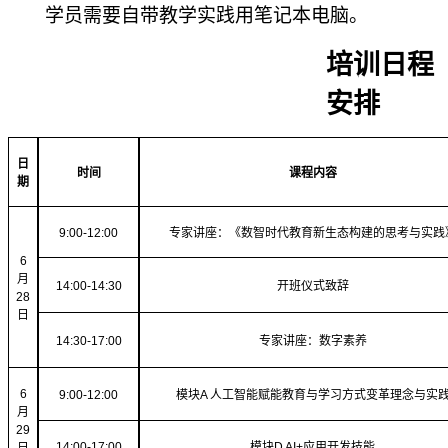
学员需要自带教学实践用笔记本电脑。
培训日程
安排
日
时间
课程内容
期
9
:
0
0-1
2
:
0
0
专家讲座：
《数智时代教育新生态构建的思考与实践
6
月
14:00-1
4
:
3
0
开班仪式致辞
28
日
14:
3
0-17:00
专家讲座：数字素养
6
9
:
0
0-1
2
:
0
0
模块
A 人工智能赋能教育与学习方式变革理念与实
月
29
14:00-17:00
模块
D AI+应用开发技能
日