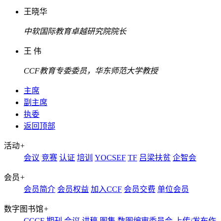
王晓华
中软国际教育卓越研究院院长
王 伟
CCF教育专委委员，华东师范大学教授
主席
副主席
执委
返回顶部
活动
+
会议
竞赛
认证
培训
YOCSEF
TF
吕梁扶贫
企智会
会员
+
会员简介
会员权益
加入CCF
会员交费
单位会员
数字图书馆
+
CCCF
期刊
会议
讲稿
图集
数图编审委员会
上传/发布作