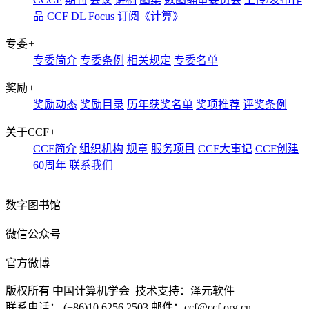
品
CCF DL Focus
订阅《计算》
专委
+
专委简介
专委条例
相关规定
专委名单
奖励
+
奖励动态
奖励目录
历年获奖名单
奖项推荐
评奖条例
关于CCF
+
CCF简介
组织机构
规章
服务项目
CCF大事记
CCF创建
60周年
联系我们
数字图书馆
微信公众号
官方微博
版权所有 中国计算机学会 技术支持：泽元软件
联系电话： (+86)10 6256 2503 邮件：ccf@ccf.org.cn