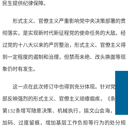
民生提供纪律保障。
形式主义、官僚主义严重影响党中央决策部署的贯
彻落实，是实现新时代新征程党的使命任务的大敌。经
过党的十八大以来的严厉整治，形式主义、官僚主义得
到一定程度的遏制和治理，但禁而未绝、改头换面等现
象仍时有发生。
这一点在此次修订中也得到充分体现。针对党员干
部反映强烈的形式主义、官僚主义顽瘴痼疾，《条例》
第132条增写随意决策、机械执行，搞文山会海，层层
加码、过度留痕，增加基层工作负担等行为的处分规