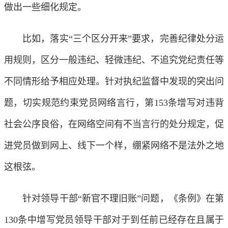
做出一些细化规定。
比如，落实“三个区分开来”要求，完善纪律处分运
用规则，区分一般违纪、轻微违纪、不追究党纪责任等
不同情形给予相应处理。针对执纪监督中发现的突出问
题，切实规范约束党员网络言行，第153条增写对违背
社会公序良俗，在网络空间有不当言行的处分规定，促
进党员做到网上、线下一个样，绷紧网络不是法外之地
这根弦。
针对领导干部“新官不理旧账”问题，《条例》在第
130条中增写党员领导干部对于到任前已经存在且属于