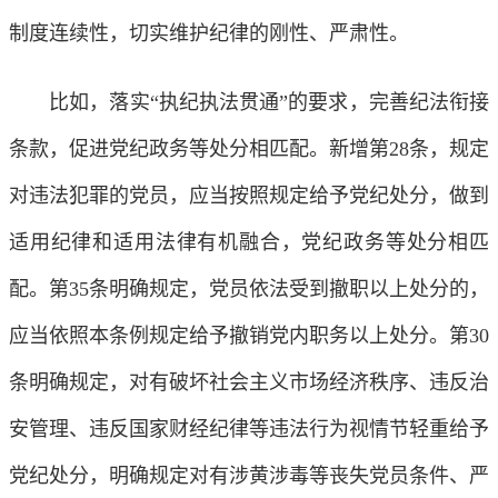
制度连续性，切实维护纪律的刚性、严肃性。
比如，落实“执纪执法贯通”的要求，完善纪法衔接
条款，促进党纪政务等处分相匹配。新增第28条，规定
对违法犯罪的党员，应当按照规定给予党纪处分，做到
适用纪律和适用法律有机融合，党纪政务等处分相匹
配。第35条明确规定，党员依法受到撤职以上处分的，
应当依照本条例规定给予撤销党内职务以上处分。第30
条明确规定，对有破坏社会主义市场经济秩序、违反治
安管理、违反国家财经纪律等违法行为视情节轻重给予
党纪处分，明确规定对有涉黄涉毒等丧失党员条件、严