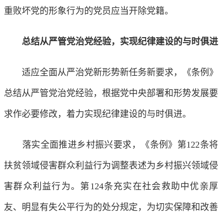
重败坏党的形象行为的党员应当开除党籍。
总结从严管党治党经验，实现纪律建设的与时俱进
适应全面从严治党新形势新任务新要求，《条例》
总结从严管党治党经验，根据党中央部署和形势发展要
求作必要修改，着力实现纪律建设的与时俱进。
落实全面推进乡村振兴要求，《条例》第122条将
扶贫领域侵害群众利益行为调整表述为乡村振兴领域侵
害群众利益行为。第124条充实在社会救助中优亲厚
友、明显有失公平行为的处分规定，为切实保障和改善