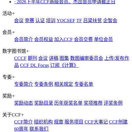
· 2026下半年CCF高级会员、杰出会员申请截止日
活动
+
会议
竞赛
认证
培训
YOCSEF
TF
吕梁扶贫
企智会
会员
+
会员简介
会员权益
加入CCF
会员交费
单位会员
数字图书馆
+
CCCF
期刊
会议
讲稿
图集
数图编审委员会
上传/发布作
品
CCF DL Focus
订阅《计算》
专委
+
专委简介
专委条例
相关规定
专委名单
奖励
+
奖励动态
奖励目录
历年获奖名单
奖项推荐
评奖条例
关于CCF
+
CCF简介
组织机构
规章
服务项目
CCF大事记
CCF创建
60周年
联系我们