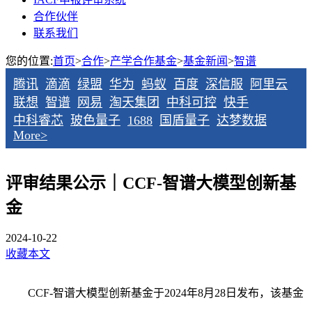
合作伙伴
联系我们
您的位置:
首页
>
合作
>
产学合作基金
>
基金新闻
>
智谱
腾讯
滴滴
绿盟
华为
蚂蚁
百度
深信服
阿里云
联想
智谱
网易
淘天集团
中科可控
快手
中科睿芯
玻色量子
1688
国盾量子
达梦数据
More>
评审结果公示｜CCF-智谱大模型创新基
金
2024-10-22
收藏本文
CCF-智谱大模型创新基金于2024年8月28日发布，该基金