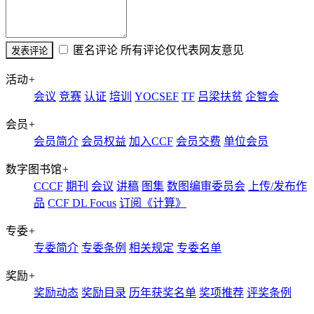
匿名评论
所有评论仅代表网友意见
活动
+
会议
竞赛
认证
培训
YOCSEF
TF
吕梁扶贫
企智会
会员
+
会员简介
会员权益
加入CCF
会员交费
单位会员
数字图书馆
+
CCCF
期刊
会议
讲稿
图集
数图编审委员会
上传/发布作
品
CCF DL Focus
订阅《计算》
专委
+
专委简介
专委条例
相关规定
专委名单
奖励
+
奖励动态
奖励目录
历年获奖名单
奖项推荐
评奖条例