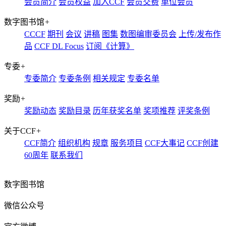
会员简介
会员权益
加入CCF
会员交费
单位会员
数字图书馆
+
CCCF
期刊
会议
讲稿
图集
数图编审委员会
上传/发布作
品
CCF DL Focus
订阅《计算》
专委
+
专委简介
专委条例
相关规定
专委名单
奖励
+
奖励动态
奖励目录
历年获奖名单
奖项推荐
评奖条例
关于CCF
+
CCF简介
组织机构
规章
服务项目
CCF大事记
CCF创建
60周年
联系我们
数字图书馆
微信公众号