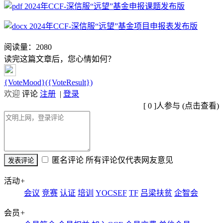
2024年CCF-深信服“远望”基金申报课题发布版
2024年CCF-深信服“远望”基金项目申报表发布版
阅读量：
2080
读完这篇文章后，您心情如何？
{VoteMood}({VoteResult})
欢迎
评论
注册
|
登录
[
0
]人参与 (
点击查看
)
匿名评论
所有评论仅代表网友意见
活动
+
会议
竞赛
认证
培训
YOCSEF
TF
吕梁扶贫
企智会
会员
+