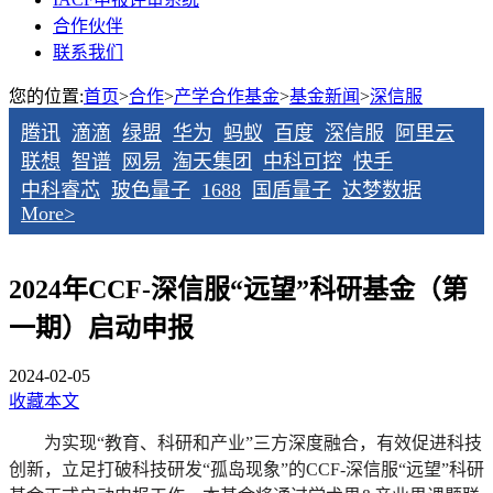
合作伙伴
联系我们
您的位置:
首页
>
合作
>
产学合作基金
>
基金新闻
>
深信服
腾讯
滴滴
绿盟
华为
蚂蚁
百度
深信服
阿里云
联想
智谱
网易
淘天集团
中科可控
快手
中科睿芯
玻色量子
1688
国盾量子
达梦数据
More>
2024年CCF-深信服“远望”科研基金（第
一期）启动申报
2024-02-05
收藏本文
为实现“教育、科研和产业”三方深度融合，有效促进科技
创新，立足打破科技研发“孤岛现象”的CCF-深信服“远望”科研