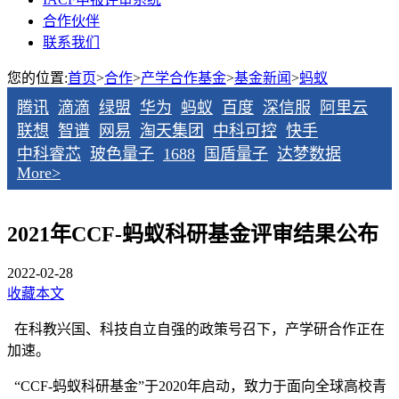
合作伙伴
联系我们
您的位置:
首页
>
合作
>
产学合作基金
>
基金新闻
>
蚂蚁
腾讯
滴滴
绿盟
华为
蚂蚁
百度
深信服
阿里云
联想
智谱
网易
淘天集团
中科可控
快手
中科睿芯
玻色量子
1688
国盾量子
达梦数据
More>
2021年CCF-蚂蚁科研基金评审结果公布
2022-02-28
收藏本文
在科教兴国、科技自立自强的政策号召下，产学研合作正在
加速。
“CCF-蚂蚁科研基金”于2020年启动，致力于面向全球高校青