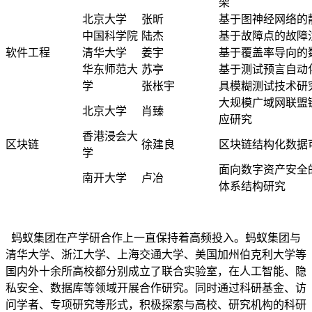
架
北京大学
张昕
基于图神经网络的
中国科学院
陆杰
基于故障点的故障
软件工程
清华大学
姜宇
基于覆盖率导向的
华东师范大
苏亭
基于测试预言自动
学
张枨宇
具模糊测试技术研
大规模广域网联盟
北京大学
肖臻
应研究
香港浸会大
区块链
徐建良
区块链结构化数据
学
面向数字资产安全
南开大学
卢冶
体系结构研究
蚂蚁集团在产学研合作上一直保持着高频投入。蚂蚁集团与
清华大学、浙江大学、上海交通大学、美国加州伯克利大学等
国内外十余所高校都分别成立了联合实验室，在人工智能、隐
私安全、数据库等领域开展合作研究。同时通过科研基金、访
问学者、专项研究等形式，积极探索与高校、研究机构的科研