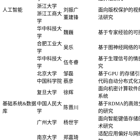
浙江大学
人工智能
刘振广
面向版权保护的视
浙江工商大
董建锋
法研究
学
华中科技大
魏巍
基于专家经验的可
学
合肥工业大
吴乐
基于图神经网络的
学
华中科技大
基于生理信号的情
伍冬睿
学
究
北京大学
邹磊
基于GPU 的存储
中国科学院
蔡彦
代码自动分布式化
面向机密计算软件
复旦大学
徐辉
系统
基础系统&数据
中国人民大
基于RDMA的高
陈晋川
库
学
的研究
面向智能键值存储
广州大学
杨世宇
术研究
适配应用偏好与网
南京大学
郑嘉琦