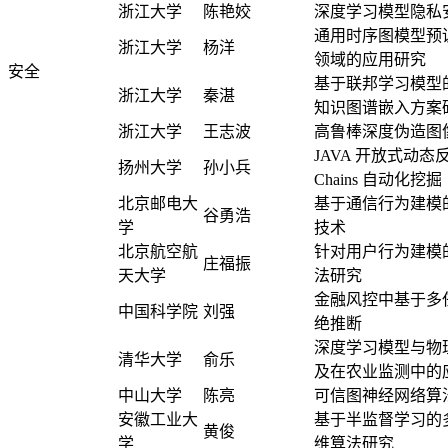
浙江大学
陈艳姣
深度学习模型隐私
通用时序图模型预
浙江大学
杨洋
领域的应用研究
安全
基于联邦学习模型
浙江大学
秦湛
知识图谱嵌入方案
浙江大学
王志波
高鲁棒深度伪造图
JAVA 开放式动态反
扬州大学
孙小兵
Chains 自动化挖掘
北京邮电大
基于通信行为建模
谷勇浩
学
技术
北京航空航
针对用户行为建模
庄福振
天大学
法研究
金融风控中基于多
中国科学院
刘强
绝推断
深度学习模型与物
清华大学
俞乐
及在农业监测中的
中山大学
陈亮
可信图神经网络算
安徽工业大
基于半监督学习的
黄俊
学
维算法研究