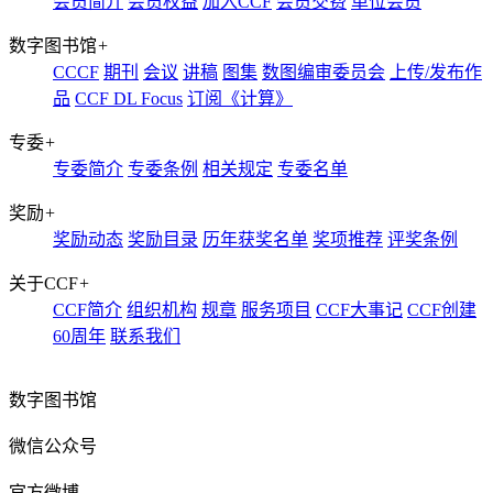
会员简介
会员权益
加入CCF
会员交费
单位会员
数字图书馆
+
CCCF
期刊
会议
讲稿
图集
数图编审委员会
上传/发布作
品
CCF DL Focus
订阅《计算》
专委
+
专委简介
专委条例
相关规定
专委名单
奖励
+
奖励动态
奖励目录
历年获奖名单
奖项推荐
评奖条例
关于CCF
+
CCF简介
组织机构
规章
服务项目
CCF大事记
CCF创建
60周年
联系我们
数字图书馆
微信公众号
官方微博