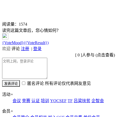
阅读量：
1574
读完这篇文章后，您心情如何？
{VoteMood}({VoteResult})
欢迎
评论
注册
|
登录
[
0
]人参与 (
点击查看
)
匿名评论
所有评论仅代表网友意见
活动
+
会议
竞赛
认证
培训
YOCSEF
TF
吕梁扶贫
企智会
会员
+