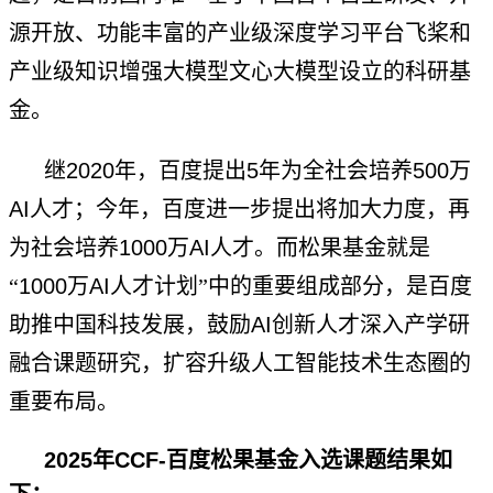
源开放、功能丰富的产业级深度学习平台飞桨和
产业级知识增强大模型文心大模型设立的科研基
金。
继
2020
年，百度提出
5
年为全社会培养
500
万
AI
人才；今年，百度进一步提出将加大力度，再
为社会培养
1000
万
AI
人才。而松果基金就是
“
1000
万
AI
人才计划”中的重要组成部分，是百度
助推中国科技发展，鼓励
AI
创新人才深入产学研
融合课题研究，扩容升级人工智能技术生态圈的
重要布局
。
2025
年
CCF-
百度松果基金入选课题结果如