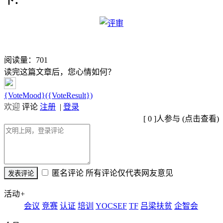
下：
阅读量：
701
读完这篇文章后，您心情如何？
{VoteMood}({VoteResult})
欢迎
评论
注册
|
登录
[
0
]人参与 (
点击查看
)
匿名评论
所有评论仅代表网友意见
活动
+
会议
竞赛
认证
培训
YOCSEF
TF
吕梁扶贫
企智会