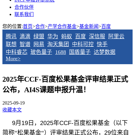
合作伙伴
联系我们
您的位置:
首页
>
合作
>
产学合作基金
>
基金新闻
>
百度
腾讯
滴滴
绿盟
华为
蚂蚁
百度
深信服
阿里云
联想
智谱
网易
淘天集团
中科可控
快手
中科睿芯
玻色量子
1688
国盾量子
达梦数据
More>
2025年CCF-百度松果基金评审结果正式
公布，AI4S课题申报升温！
2025-09-19
收藏本文
9
月
19
日，
2025
年
CCF-
百度松果基金（以下
简称“松果基金“）评审结果正式公布，
29
位来自