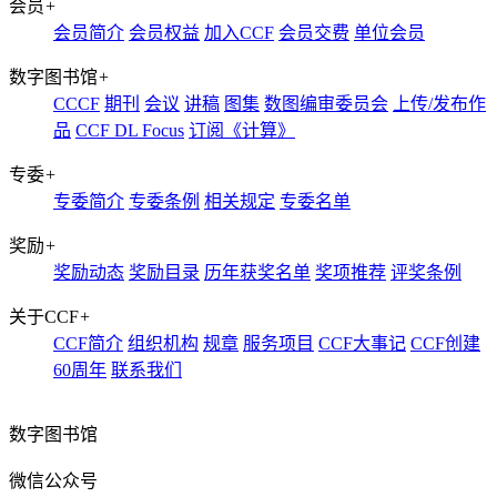
会员
+
会员简介
会员权益
加入CCF
会员交费
单位会员
数字图书馆
+
CCCF
期刊
会议
讲稿
图集
数图编审委员会
上传/发布作
品
CCF DL Focus
订阅《计算》
专委
+
专委简介
专委条例
相关规定
专委名单
奖励
+
奖励动态
奖励目录
历年获奖名单
奖项推荐
评奖条例
关于CCF
+
CCF简介
组织机构
规章
服务项目
CCF大事记
CCF创建
60周年
联系我们
数字图书馆
微信公众号