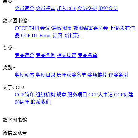
会员
+
会员简介
会员权益
加入CCF
会员交费
单位会员
数字图书馆
+
CCCF
期刊
会议
讲稿
图集
数图编审委员会
上传/发布作
品
CCF DL Focus
订阅《计算》
专委
+
专委简介
专委条例
相关规定
专委名单
奖励
+
奖励动态
奖励目录
历年获奖名单
奖项推荐
评奖条例
关于CCF
+
CCF简介
组织机构
规章
服务项目
CCF大事记
CCF创建
60周年
联系我们
数字图书馆
微信公众号