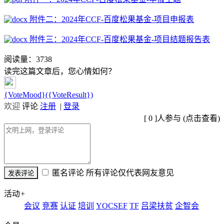
附件二：2024年CCF-百度松果基金-项目申报表
附件三：2024年CCF-百度松果基金-项目结题报告表
阅读量：
3738
读完这篇文章后，您心情如何？
{VoteMood}({VoteResult})
欢迎
评论
注册
|
登录
[
0
]人参与 (
点击查看
)
匿名评论
所有评论仅代表网友意见
活动
+
会议
竞赛
认证
培训
YOCSEF
TF
吕梁扶贫
企智会