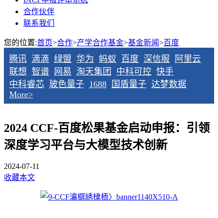
合作伙伴
联系我们
您的位置:
首页
>
合作
>
产学合作基金
>
基金新闻
>
百度
腾讯
滴滴
绿盟
华为
蚂蚁
百度
深信服
阿里云
联想
智谱
网易
淘天集团
中科可控
快手
中科睿芯
玻色量子
1688
国盾量子
达梦数据
More>
2024 CCF-百度松果基金启动申报：引领
深度学习平台与大模型技术创新
2024-07-11
收藏本文