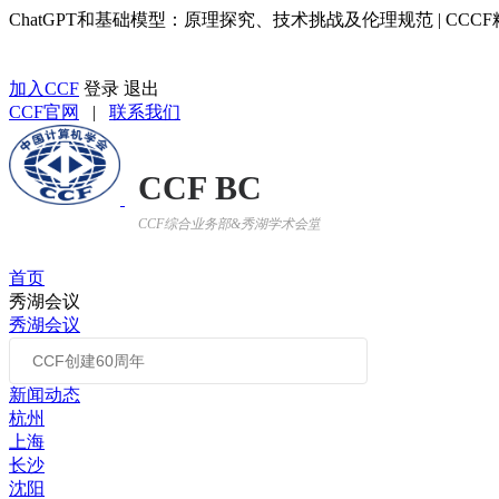
ChatGPT和基础模型：原理探究、技术挑战及伦理规范 | CCC
返回CCF BC首页
加入CCF
登录
退出
CCF官网
|
联系我们
CCF BC
CCF综合业务部&秀湖学术会堂
首页
秀湖会议
秀湖会议
新闻动态
杭州
上海
长沙
沈阳