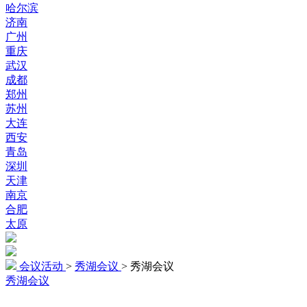
哈尔滨
济南
广州
重庆
武汉
成都
郑州
苏州
大连
西安
青岛
深圳
天津
南京
合肥
太原
会议活动
>
秀湖会议
>
秀湖会议
秀湖会议