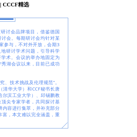
 CCCF精选
度研讨会品牌项目，借鉴德国
术研讨会。每期研讨会均针对某
家参与，不对外开放，会期3
入地研讨学术问题，引导科学
研学术。会议的举办地固定为
CF秀湖会议以来，目前已成功
理探究、技术挑战及伦理规范”。
（清华大学）和CCF秘书长唐
哈尔滨工业大学）、邱锡鹏教
位顶尖专家学者，共同探讨基
辨内容进行集萃，并补充部分
丰富，本文难以完全涵盖，重