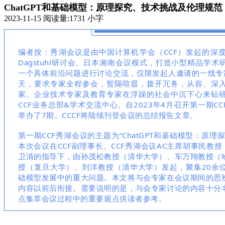
ChatGPT和基础模型：原理探究、技术挑战及伦理规范 |
2023-11-15
阅读量:
1731
小字
编者按：秀湖会议是由中国计算机学会（CCF）发起的深
Dagstuhl研讨会、日本湘南会议模式，打造小型精品学
一个具体前沿问题进行讨论交流，仅限发起人邀请的一线专
天，要求专家全程参会，暂隔喧嚣，拨开冗务，从容、深
家、企业技术专家及教育专家在浮躁的社会中沉下心来钻
CCF业务总部&学术交流中心。自2023年4月召开第一期C
举办了7期。CCCF将陆续刊登会议的总结报告文章。
第一期CCF秀湖会议的主题为“ChatGPT和基础模型：原
本次会议在CCF副理事长、CCF秀湖会议AC主席胡事民教授
卫清的指导下，由孙茂松教授（清华大学）、车万翔教授（
授（复旦大学）、刘洋教授（清华大学）发起，聚集20余
础模型发展中的重大问题。本文将与会专家在会议期间的思
内容以前后衔接。需要说明的是，与会专家讨论的内容十分
点集萃会议过程中的重要观点供读者参考。