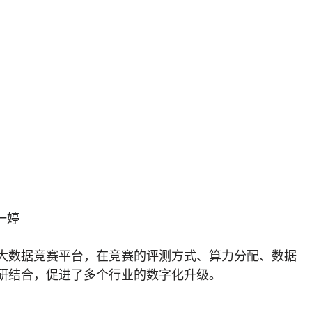
一婷
大数据竞赛平台，在竞赛的评测方式、算力分配、数据
研结合，促进了多个行业的数字化升级。