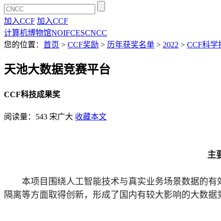
加入CCF
加入CCF
计算机博物馆
NOI
FCES
CNCC
您的位置：
首页
>
CCF奖励
>
历年获奖名单
>
2022
>
CCF科
天池大数据竞赛平台
CCF科技成果奖
阅读量：
543
宋广大
收藏本文
主
本项目围绕人工智能技术与真实业务场景数据的有
隔离等方面取得创新，形成了国内有较大影响的大数据