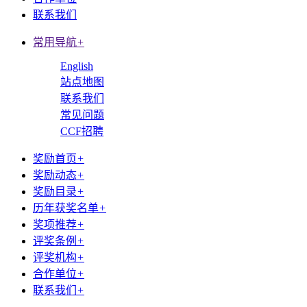
联系我们
常用导航
+
English
站点地图
联系我们
常见问题
CCF招聘
奖励首页
+
奖励动态
+
奖励目录
+
历年获奖名单
+
奖项推荐
+
评奖条例
+
评奖机构
+
合作单位
+
联系我们
+