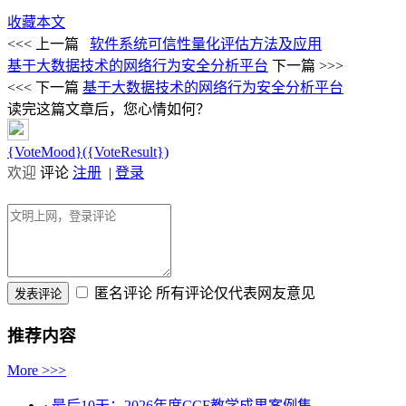
收藏本文
<<< 上一篇
软件系统可信性量化评估方法及应用
基于大数据技术的网络行为安全分析平台
下一篇 >>>
<<< 下一篇
基于大数据技术的网络行为安全分析平台
读完这篇文章后，您心情如何？
{VoteMood}({VoteResult})
欢迎
评论
注册
|
登录
匿名评论
所有评论仅代表网友意见
推荐内容
More >>>
· 最后10天：2026年度CCF教学成果案例集