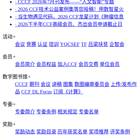
· CCCF 2026年7月刊发布——“人文智能”专题
· 2026 CCF技术公益案例集等您投稿！用数智星火
· 当生物遇见代码，2026 CCF龙星计划《肿瘤信息
· 2026下半年CCF高级会员、杰出会员申请截止日
活动
+
会议
竞赛
认证
培训
YOCSEF
TF
吕梁扶贫
企智会
会员
+
会员简介
会员权益
加入CCF
会员交费
单位会员
数字图书馆
+
CCCF
期刊
会议
讲稿
图集
数图编审委员会
上传/发布作
品
CCF DL Focus
订阅《计算》
专委
+
专委简介
专委条例
相关规定
专委名单
奖励
+
奖励动态
奖励目录
历年获奖名单
奖项推荐
评奖条例