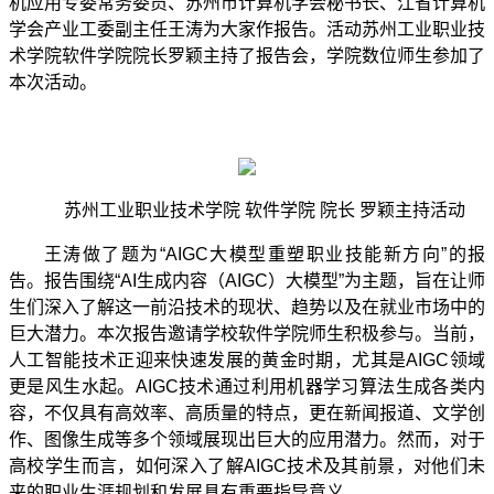
机应用专委常务委员、苏州市计算机学会秘书长、江省计算机
学会产业工委副主任王涛为大家作报告。活动苏州工业职业技
术学院软件学院院长罗颖主持了报告会，学院数位师生参加了
本次活动。
苏州工业职业技术学院
软件学院
院长
罗颖主持活动
王涛做了题为
“AIGC
大模型重塑职业技能新方向
”
的报
告。报告围绕
“AI
生成内容（
AIGC
）大模型
”
为主题，旨在让师
生们深入了解这一前沿技术的现状、趋势以及在就业市场中的
巨大潜力。本次报告邀请学校软件学院师生积极参与。当前，
人工智能技术正迎来快速发展的黄金时期，尤其是
AIGC
领域
更是风生水起。
AIGC
技术通过利用机器学习算法生成各类内
容，不仅具有高效率、高质量的特点，更在新闻报道、文学创
作、图像生成等多个领域展现出巨大的应用潜力。然而，对于
高校学生而言，如何深入了解
AIGC
技术及其前景，对他们未
来的职业生涯规划和发展具有重要指导意义。