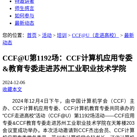
特邀讲者
师生感言
如何参与
最新动态
您的位置：
首页
>
活动
>
培训
>
CCF@U（走进高校）
>
最新
动态
CCF@U第1192场：CCF计算机应用专委
&教育专委走进苏州工业职业技术学院
2024-12-06
收藏本文
2024
年
12
月
4
日下午，由中国计算机学会（
CCF
）主
办、
CCF
计算机应用专委、
CCF
计算机教育专委共同承办的
“CCF
走进高校
”
活动（
CCF@U
）第
1192
场活动
——CCF
应用
专委
&CCF
教育专委走进苏州工业职业技术学院在天筹楼
203
会议室成功举办。本次活动邀请到
CCF
杰出会员、
CCF
计算